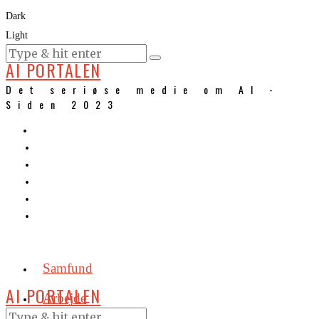
Dark
Light
KURSER
AI PORTALEN
Det seriøse medie om AI -
Siden 2023
Samfund
AI PORTALEN
Arbejde