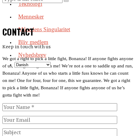
Teknologi
Mennesker
CONTACT
Månedens Singularitet
Bliv medlem
Keep in touch with us
Nyhedsbrev
We got a right to pick a little fight, Bonanza! If anyone fights anyone
of us, he’s gotta fight with me! We’re not a one to saddle up and run,
Bonanza! Anyone of us who starts a little fuss knows he can count
on me! One for four, four for one, this we guarantee. We got a right
to pick a little fight, Bonanza! If anyone fights anyone of us he’s
gotta fight with me!