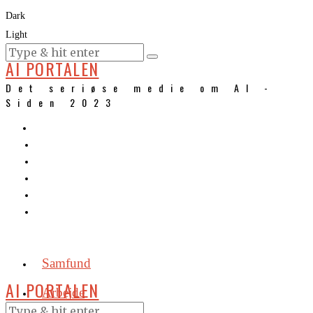
Dark
Light
KURSER
AI PORTALEN
Det seriøse medie om AI -
Siden 2023
Samfund
AI PORTALEN
Arbejde