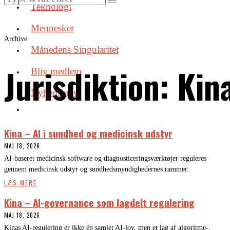
Teknologi
Mennesker
Archive
Månedens Singularitet
Jurisdiktion:
Kin
Bliv medlem
Nyhedsbrev
Kina – AI i sundhed og medicinsk udstyr
MAJ 18, 2026
AI-baseret medicinsk software og diagnosticeringsværktøjer reguleres
gennem medicinsk udstyr og sundhedsmyndighedernes rammer.
LÆS MERE
Kina – AI-governance som lagdelt regulering
MAJ 18, 2026
Kinas AI-regulering er ikke én samlet AI-lov, men et lag af algoritme-,