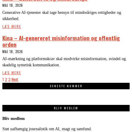
MAJ 18, 2026
Generative AI-tjenester skal tage hensyn til mindreåriges rettigheder og
sikkerhed.
LÆS MERE
Kina – AI-genereret misinformation og offentlig
orden
MAJ 18, 2026
AI-mærkning og platformskrav skal modvirke misinformation, svindel og
skadelig syntetisk kommunikation.
LÆS MERE
1
2
3
Next
SENESTE NUMMER
BLIV MEDLEM
Bliv medlem
Støt uafhængig journalistik om AI, magt og samfund.