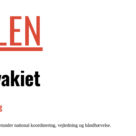
LEN
vakiet
g
runder national koordinering, vejledning og håndhævelse.