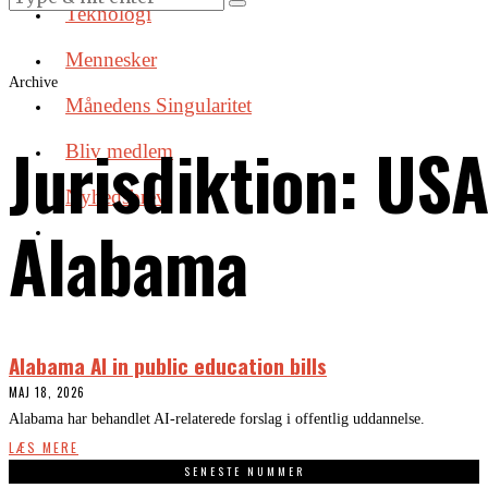
Teknologi
Mennesker
Archive
Månedens Singularitet
Jurisdiktion:
USA
Bliv medlem
Nyhedsbrev
Alabama
Alabama AI in public education bills
MAJ 18, 2026
Alabama har behandlet AI-relaterede forslag i offentlig uddannelse.
LÆS MERE
SENESTE NUMMER