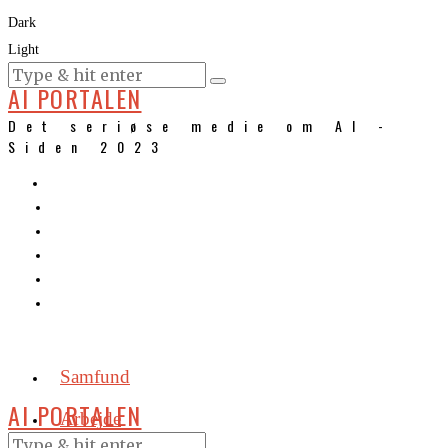
Dark
Light
KURSER
AI PORTALEN
Det seriøse medie om AI -
Siden 2023
Samfund
AI PORTALEN
Arbejde