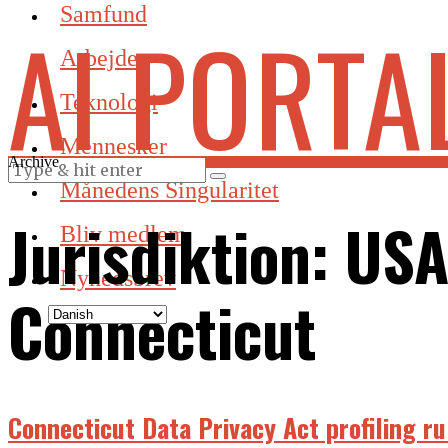
Samfund
AI PORTA
Arbejde
Teknologi
Mennesker
Archive
Månedens Singularitet
Jurisdiktion:
USA
Bliv medlem
Nyhedsbrev
Connecticut
Connecticut Data Privacy Act profiling ru