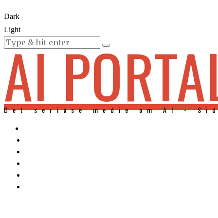
Dark
Light
AI PORTA
KURSER
Det seriøse medie om AI - Si