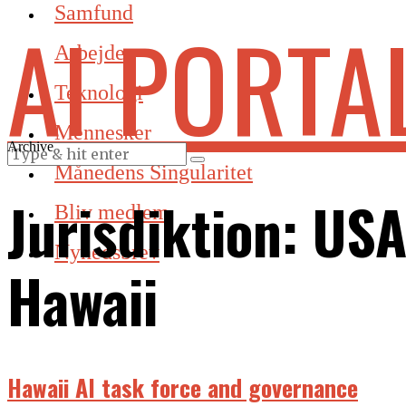
Samfund
AI PORTA
Arbejde
Teknologi
Mennesker
Archive
Månedens Singularitet
Jurisdiktion:
USA
Bliv medlem
Nyhedsbrev
Hawaii
Hawaii AI task force and governance