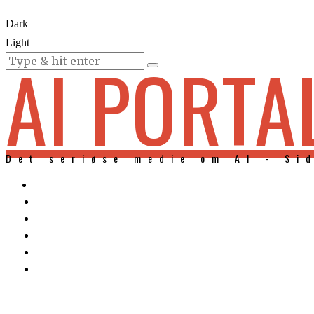
Dark
Light
AI PORTA
KURSER
Det seriøse medie om AI - Si