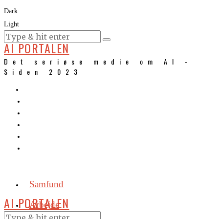
Dark
Light
KURSER
AI PORTALEN
Det seriøse medie om AI -
Siden 2023
Samfund
AI PORTALEN
Arbejde