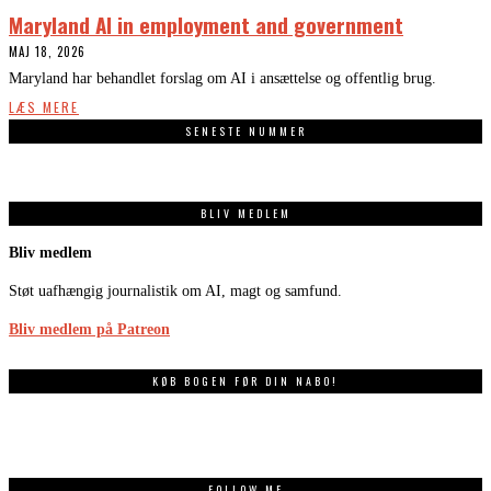
Maryland AI in employment and government
MAJ 18, 2026
Maryland har behandlet forslag om AI i ansættelse og offentlig brug.
LÆS MERE
SENESTE NUMMER
BLIV MEDLEM
Bliv medlem
Støt uafhængig journalistik om AI, magt og samfund.
Bliv medlem på Patreon
KØB BOGEN FØR DIN NABO!
FOLLOW ME