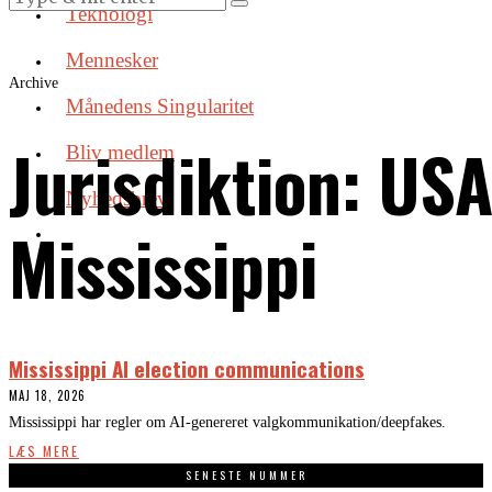
Teknologi
Mennesker
Archive
Månedens Singularitet
Jurisdiktion:
USA
Bliv medlem
Nyhedsbrev
Mississippi
Mississippi AI election communications
MAJ 18, 2026
Mississippi har regler om AI-genereret valgkommunikation/deepfakes.
LÆS MERE
SENESTE NUMMER