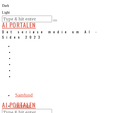
Dark
Light
KURSER
AI PORTALEN
Det seriøse medie om AI -
Siden 2023
Samfund
AI PORTALEN
Arbejde