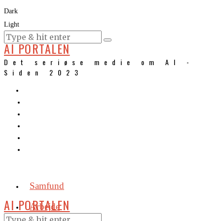
Dark
Light
KURSER
AI PORTALEN
Det seriøse medie om AI -
Siden 2023
Samfund
AI PORTALEN
Arbejde