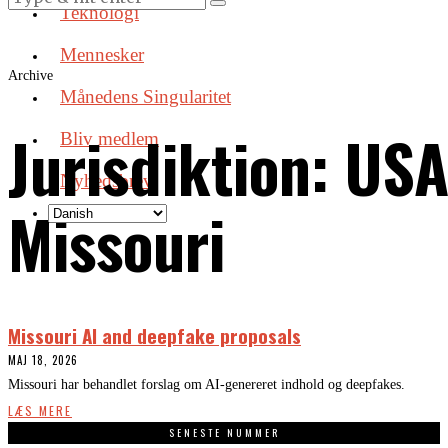
Teknologi
Mennesker
Archive
Månedens Singularitet
Jurisdiktion:
USA
Bliv medlem
Nyhedsbrev
Missouri
Missouri AI and deepfake proposals
MAJ 18, 2026
Missouri har behandlet forslag om AI-genereret indhold og deepfakes.
LÆS MERE
SENESTE NUMMER