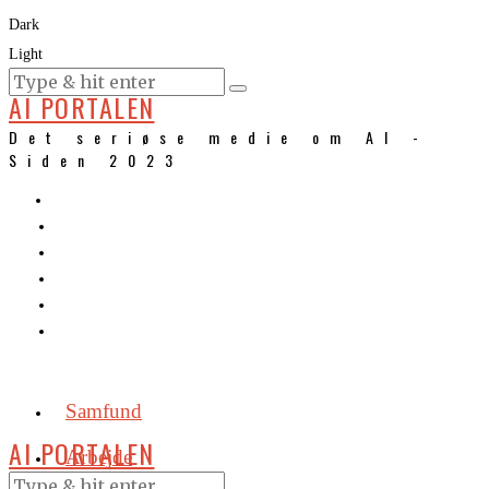
Dark
Light
KURSER
AI PORTALEN
Det seriøse medie om AI -
Siden 2023
Samfund
AI PORTALEN
Arbejde