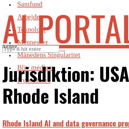
Samfund
AI PORTA
Arbejde
Teknologi
Mennesker
Archive
Månedens Singularitet
Jurisdiktion:
USA
Bliv medlem
Nyhedsbrev
Rhode Island
Rhode Island AI and data governance pro