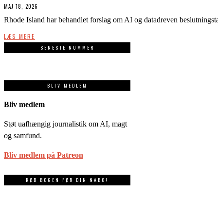
MAJ 18, 2026
Rhode Island har behandlet forslag om AI og datadreven beslutningst
LÆS MERE
SENESTE NUMMER
BLIV MEDLEM
Bliv medlem
Støt uafhængig journalistik om AI, magt
og samfund.
Bliv medlem på Patreon
KØB BOGEN FØR DIN NABO!