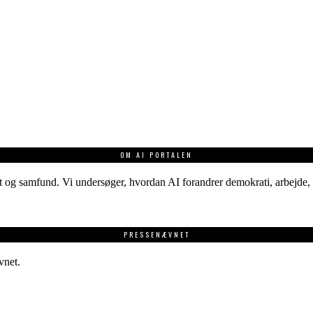
OM AI PORTALEN
 og samfund. Vi undersøger, hvordan AI forandrer demokrati, arbejde, v
PRESSENÆVNET
vnet.