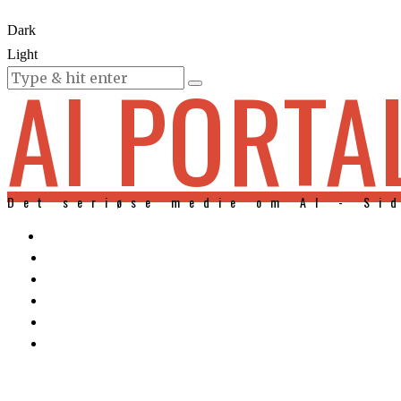
Dark
Light
AI PORTA
KURSER
Det seriøse medie om AI - Si