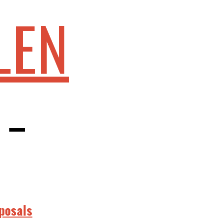
LEN
 –
posals