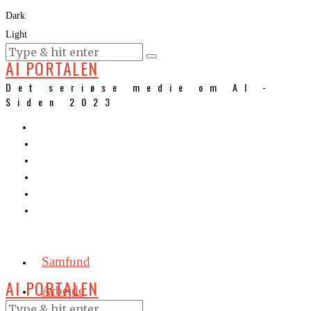
Dark
Light
KURSER
AI PORTALEN
Det seriøse medie om AI -
Siden 2023
Samfund
AI PORTALEN
Arbejde