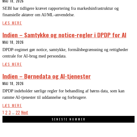
MAJ 18, 2026
SEBI har tidligere krævet rapportering fra markedsinfrastruktur og
finansielle aktører om AI/ML-anvendelse.
LÆS MERE
Indien – Samtykke og notice-regler i DPDP for AI
MAJ 18, 2026
DPDP-regimet gør notice, samtykke, formålsbegrænsning og rettigheder
centrale for AI-brug med persondata.
LÆS MERE
Indien – Børnedata og AI-tjenester
MAJ 18, 2026
DPDP indeholder særlige regler for behandling af børns data, som kan
ramme AI-tjenester til uddannelse og forbrugere.
LÆS MERE
1
2
3
…
22
Next
SENESTE NUMMER