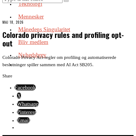
Teknologi
Mennesker
MAJ 18, 2026
Månedens Singularitet
Colorado privacy rules and profiling opt-
out
Bliv medlem
Nyhedsbrev
Colorado Privacy Act-regler om profiling og automatiserede
beslutninger spiller sammen med AI Act SB205.
Share
Facebook
X
Whatsapp
Pinterest
Email