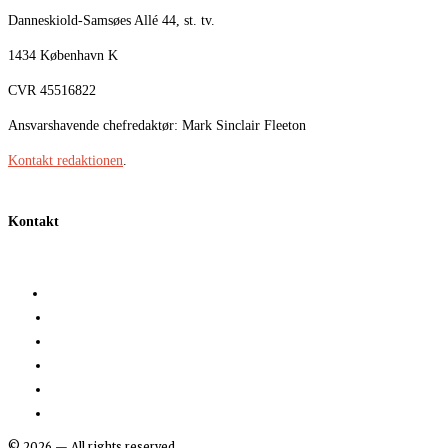
Danneskiold-Samsøes Allé 44, st. tv.
1434 København K
CVR 45516822
Ansvarshavende chefredaktør: Mark Sinclair Fleeton
Kontakt redaktionen
.
Kontakt
©
2026
— All rights reserved.