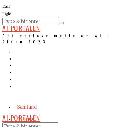
Dark
Light
KURSER
AI PORTALEN
Det seriøse medie om AI -
Siden 2023
Samfund
AI PORTALEN
Arbejde