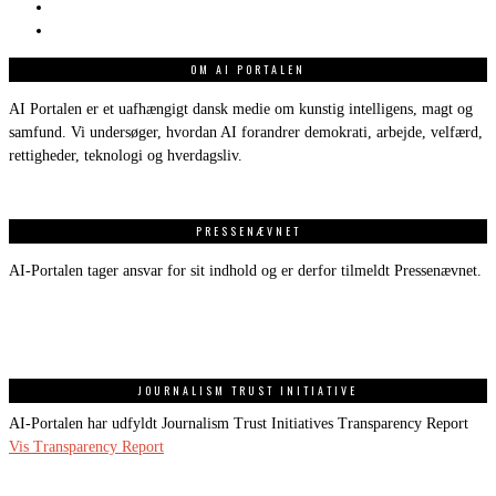
OM AI PORTALEN
AI Portalen er et uafhængigt dansk medie om kunstig intelligens, magt og
samfund. Vi undersøger, hvordan AI forandrer demokrati, arbejde, velfærd,
rettigheder, teknologi og hverdagsliv.
PRESSENÆVNET
AI-Portalen tager ansvar for sit indhold og er derfor tilmeldt Pressenævnet.
JOURNALISM TRUST INITIATIVE
AI-Portalen har udfyldt Journalism Trust Initiatives Transparency Report
Vis Transparency Report