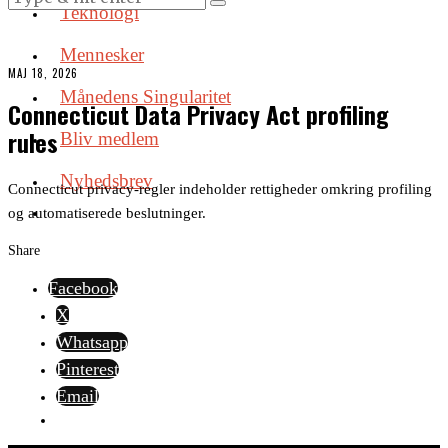
Teknologi
Mennesker
MAJ 18, 2026
Månedens Singularitet
Connecticut Data Privacy Act profiling
rules
Bliv medlem
Nyhedsbrev
Connecticut privacy-regler indeholder rettigheder omkring profiling
og automatiserede beslutninger.
Share
Facebook
X
Whatsapp
Pinterest
Email