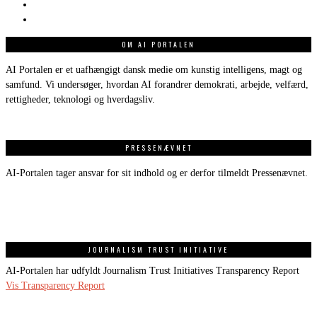
OM AI PORTALEN
AI Portalen er et uafhængigt dansk medie om kunstig intelligens, magt og
samfund. Vi undersøger, hvordan AI forandrer demokrati, arbejde, velfærd,
rettigheder, teknologi og hverdagsliv.
PRESSENÆVNET
AI-Portalen tager ansvar for sit indhold og er derfor tilmeldt Pressenævnet.
JOURNALISM TRUST INITIATIVE
AI-Portalen har udfyldt Journalism Trust Initiatives Transparency Report
Vis Transparency Report