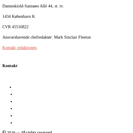
Danneskiold-Samsøes Allé 44, st. tv.
1434 København K
CVR 45516822
Ansvarshavende chefredaktør: Mark Sinclair Fleeton
Kontakt redaktionen
.
Kontakt
©
2026
— All rights reserved.