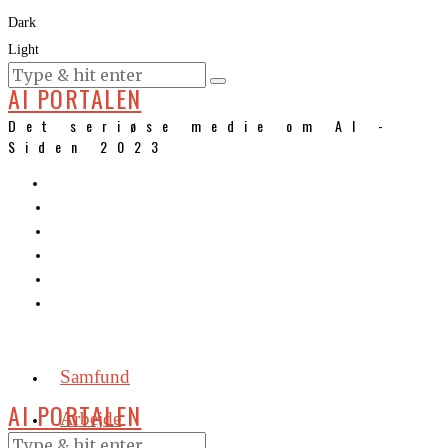
Dark
Light
KURSER
AI PORTALEN
Det seriøse medie om AI -
Siden 2023
Samfund
AI PORTALEN
Arbejde