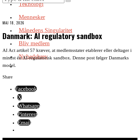
Teknologi
Mennesker
MAJ 18, 2026
Månedens Singularitet
Danmark: AI regulatory sandbox
Bliv medlem
AI Act artikel 57 kræver, at medlemsstater etablerer eller deltager i
Nyhedsbrev
mindst én AI-regulatorisk sandbox. Denne post følger Danmarks
model.
Share
Facebook
X
Whatsapp
Pinterest
Email