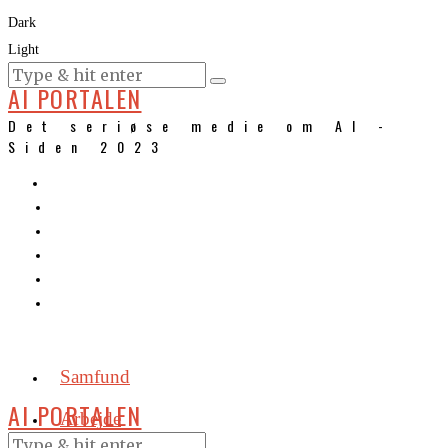
Dark
Light
KURSER
AI PORTALEN
Det seriøse medie om AI -
Siden 2023
Samfund
AI PORTALEN
Arbejde