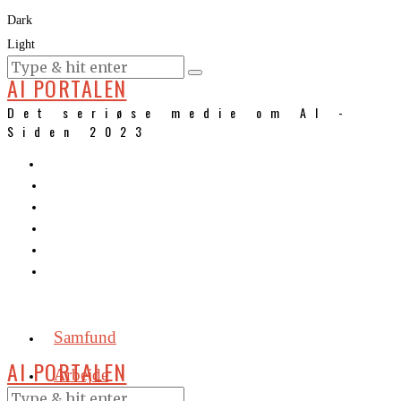
Dark
Light
KURSER
AI PORTALEN
Det seriøse medie om AI -
Siden 2023
Samfund
AI PORTALEN
Arbejde