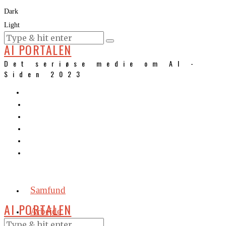
Dark
Light
KURSER
AI PORTALEN
Det seriøse medie om AI -
Siden 2023
Samfund
AI PORTALEN
Arbejde