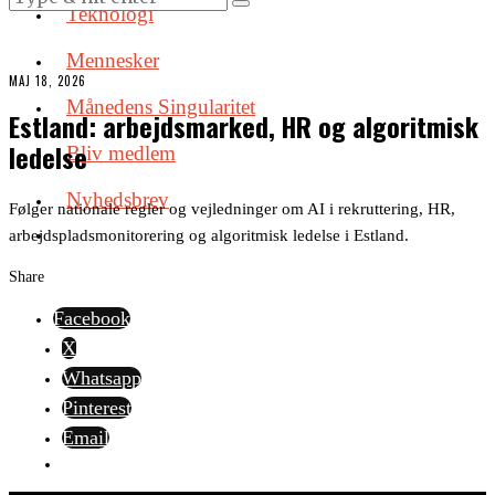
Teknologi
Mennesker
MAJ 18, 2026
Månedens Singularitet
Estland: arbejdsmarked, HR og algoritmisk
ledelse
Bliv medlem
Nyhedsbrev
Følger nationale regler og vejledninger om AI i rekruttering, HR,
arbejdspladsmonitorering og algoritmisk ledelse i Estland.
Share
Facebook
X
Whatsapp
Pinterest
Email