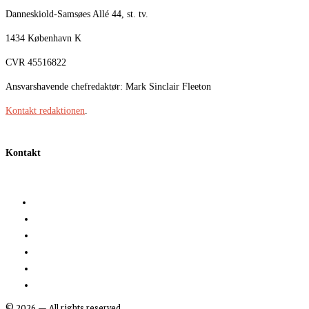
Danneskiold-Samsøes Allé 44, st. tv.
1434 København K
CVR 45516822
Ansvarshavende chefredaktør: Mark Sinclair Fleeton
Kontakt redaktionen
.
Kontakt
©
2026
— All rights reserved.