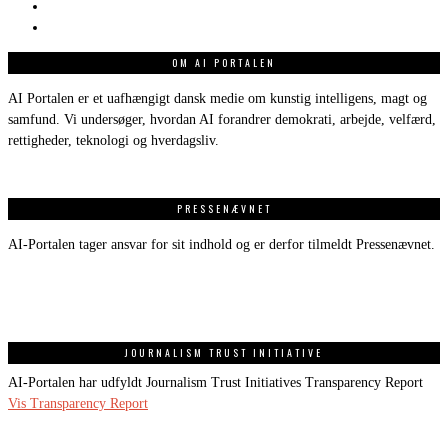
OM AI PORTALEN
AI Portalen er et uafhængigt dansk medie om kunstig intelligens, magt og
samfund. Vi undersøger, hvordan AI forandrer demokrati, arbejde, velfærd,
rettigheder, teknologi og hverdagsliv.
PRESSENÆVNET
AI-Portalen tager ansvar for sit indhold og er derfor tilmeldt Pressenævnet.
JOURNALISM TRUST INITIATIVE
AI-Portalen har udfyldt Journalism Trust Initiatives Transparency Report
Vis Transparency Report