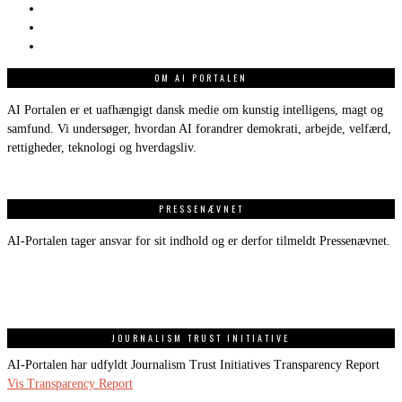
OM AI PORTALEN
AI Portalen er et uafhængigt dansk medie om kunstig intelligens, magt og
samfund. Vi undersøger, hvordan AI forandrer demokrati, arbejde, velfærd,
rettigheder, teknologi og hverdagsliv.
PRESSENÆVNET
AI-Portalen tager ansvar for sit indhold og er derfor tilmeldt Pressenævnet.
JOURNALISM TRUST INITIATIVE
AI-Portalen har udfyldt Journalism Trust Initiatives Transparency Report
Vis Transparency Report