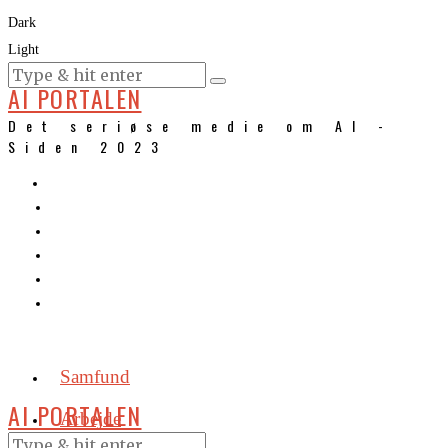
Dark
Light
KURSER
AI PORTALEN
Det seriøse medie om AI -
Siden 2023
Samfund
AI PORTALEN
Arbejde