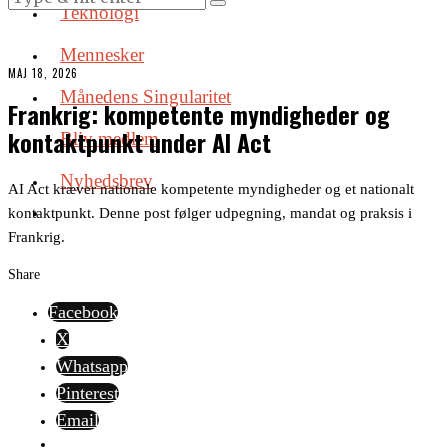
Teknologi
Mennesker
MAJ 18, 2026
Månedens Singularitet
Frankrig: kompetente myndigheder og
kontaktpunkt under AI Act
Bliv medlem
Nyhedsbrev
AI Act kræver nationale kompetente myndigheder og et nationalt
kontaktpunkt. Denne post følger udpegning, mandat og praksis i
Frankrig.
Share
Facebook
X
Whatsapp
Pinterest
Email