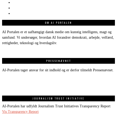
OM AI PORTALEN
AI Portalen er et uafhængigt dansk medie om kunstig intelligens, magt og
samfund. Vi undersøger, hvordan AI forandrer demokrati, arbejde, velfærd,
rettigheder, teknologi og hverdagsliv.
PRESSENÆVNET
AI-Portalen tager ansvar for sit indhold og er derfor tilmeldt Pressenævnet.
JOURNALISM TRUST INITIATIVE
AI-Portalen har udfyldt Journalism Trust Initiatives Transparency Report
Vis Transparency Report