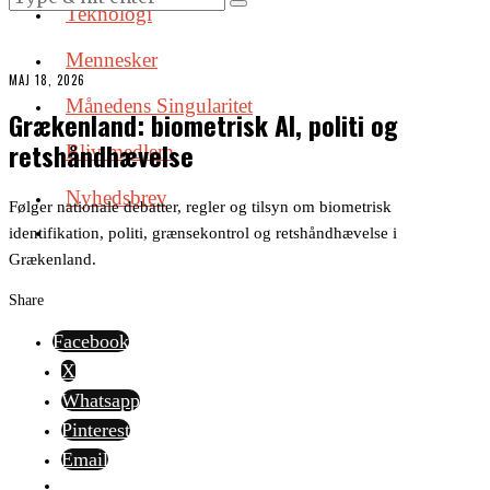
Teknologi
Mennesker
MAJ 18, 2026
Månedens Singularitet
Grækenland: biometrisk AI, politi og
retshåndhævelse
Bliv medlem
Nyhedsbrev
Følger nationale debatter, regler og tilsyn om biometrisk
identifikation, politi, grænsekontrol og retshåndhævelse i
Grækenland.
Share
Facebook
X
Whatsapp
Pinterest
Email