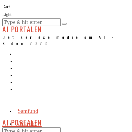
Dark
Light
KURSER
AI PORTALEN
Det seriøse medie om AI -
Siden 2023
Samfund
AI PORTALEN
Arbejde