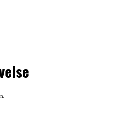
velse
en.