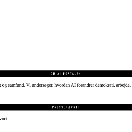
OM AI PORTALEN
 og samfund. Vi undersøger, hvordan AI forandrer demokrati, arbejde, v
PRESSENÆVNET
vnet.