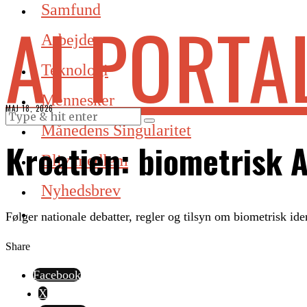
Samfund
AI PORTA
Arbejde
Teknologi
Mennesker
MAJ 18, 2026
Månedens Singularitet
Kroatien: biometrisk A
Bliv medlem
Nyhedsbrev
Følger nationale debatter, regler og tilsyn om biometrisk ide
Share
Facebook
X