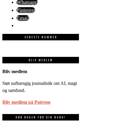
Whatsapp
Pinterest
Email
SENESTE NUMMER
BLIV MEDLEM
Bliv medlem
Støt uafhængig journalistik om AI, magt
og samfund.
Bliv medlem på Patreon
KØB BOGEN FØR DIN NABO!