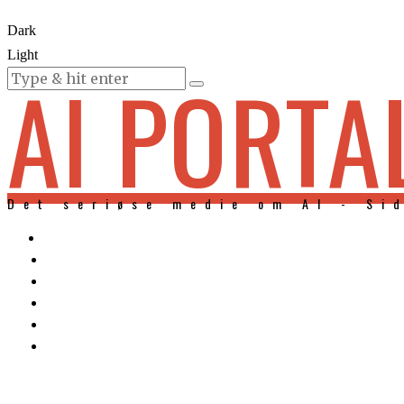
Dark
Light
AI PORTA
KURSER
Det seriøse medie om AI - Si