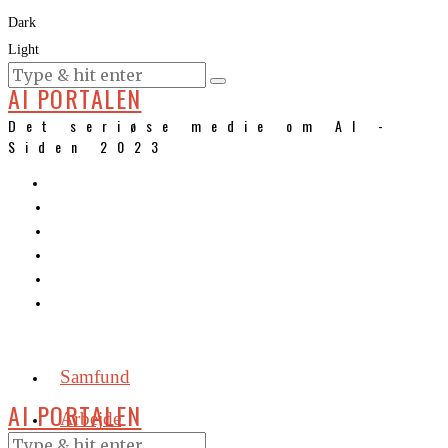
Dark
Light
KURSER
AI PORTALEN
Det seriøse medie om AI -
Siden 2023
Samfund
AI PORTALEN
Arbejde