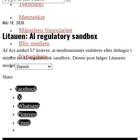
Teknologi
Mennesker
MAJ 18, 2026
Månedens Singularitet
Litauen: AI regulatory sandbox
Bliv medlem
AI Act artikel 57 kræver, at medlemsstater etablerer eller deltager i
Nyhedsbrev
mindst én AI-regulatorisk sandbox. Denne post følger Litauens
model.
Share
Facebook
X
Whatsapp
Pinterest
Email