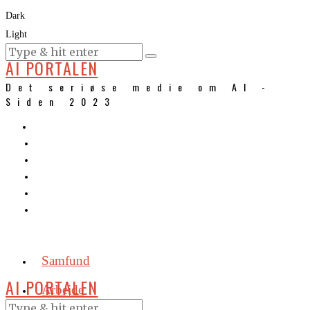
Dark
Light
KURSER
AI PORTALEN
Det seriøse medie om AI -
Siden 2023
Samfund
AI PORTALEN
Arbejde