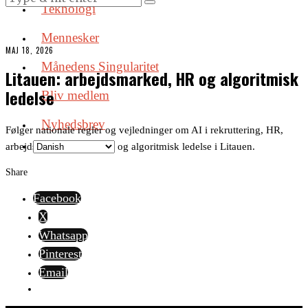
Teknologi
Mennesker
MAJ 18, 2026
Månedens Singularitet
Litauen: arbejdsmarked, HR og algoritmisk
ledelse
Bliv medlem
Nyhedsbrev
Følger nationale regler og vejledninger om AI i rekruttering, HR,
arbejdspladsmonitorering og algoritmisk ledelse i Litauen.
Share
Facebook
X
Whatsapp
Pinterest
Email