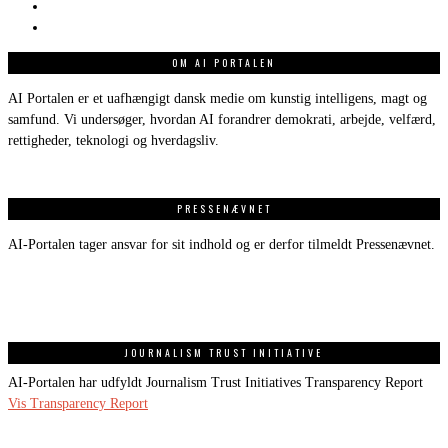
OM AI PORTALEN
AI Portalen er et uafhængigt dansk medie om kunstig intelligens, magt og
samfund. Vi undersøger, hvordan AI forandrer demokrati, arbejde, velfærd,
rettigheder, teknologi og hverdagsliv.
PRESSENÆVNET
AI-Portalen tager ansvar for sit indhold og er derfor tilmeldt Pressenævnet.
JOURNALISM TRUST INITIATIVE
AI-Portalen har udfyldt Journalism Trust Initiatives Transparency Report
Vis Transparency Report