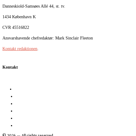
Danneskiold-Samsøes Allé 44, st. tv.
1434 København K
CVR 45516822
Ansvarshavende chefredaktør: Mark Sinclair Fleeton
Kontakt redaktionen
.
Kontakt
©
2026
— All rights reserved.