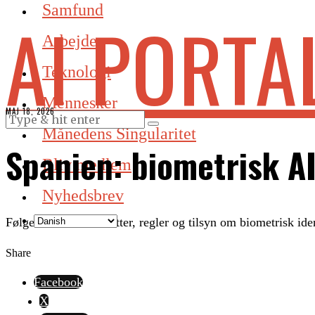
Samfund
AI PORTA
Arbejde
Teknologi
Mennesker
MAJ 18, 2026
Månedens Singularitet
Spanien: biometrisk AI
Bliv medlem
Nyhedsbrev
Følger nationale debatter, regler og tilsyn om biometrisk ide
Share
Facebook
X