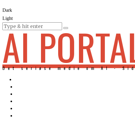
Dark
Light
AI PORTA
KURSER
Det seriøse medie om AI - Si