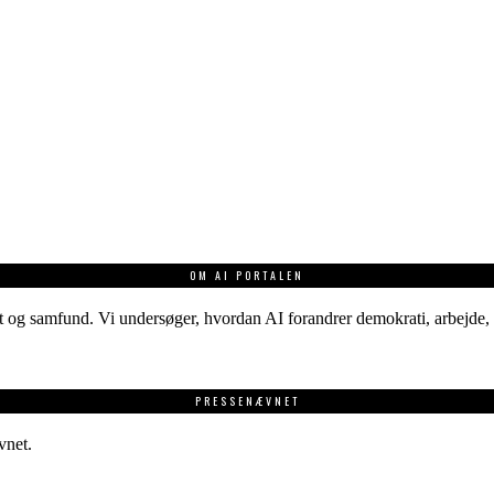
OM AI PORTALEN
 og samfund. Vi undersøger, hvordan AI forandrer demokrati, arbejde, v
PRESSENÆVNET
vnet.