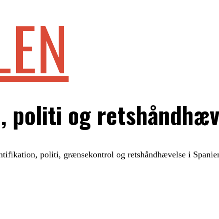
LEN
, politi og retshåndhæ
ntifikation, politi, grænsekontrol og retshåndhævelse i Spanie