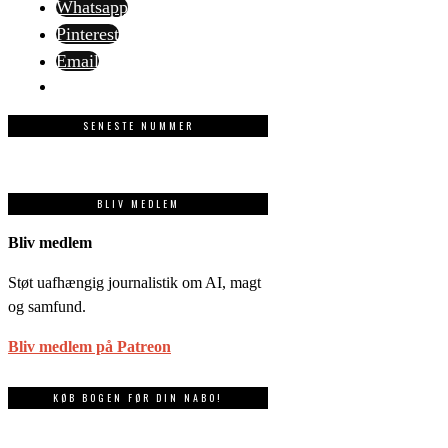
Whatsapp
Pinterest
Email
SENESTE NUMMER
BLIV MEDLEM
Bliv medlem
Støt uafhængig journalistik om AI, magt
og samfund.
Bliv medlem på Patreon
KØB BOGEN FØR DIN NABO!