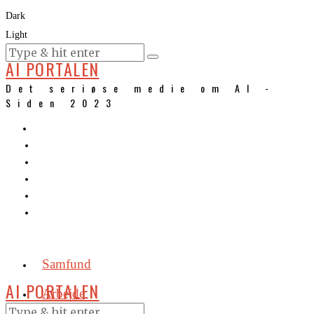
Dark
Light
KURSER
AI PORTALEN
Det seriøse medie om AI -
Siden 2023
Samfund
AI PORTALEN
Arbejde