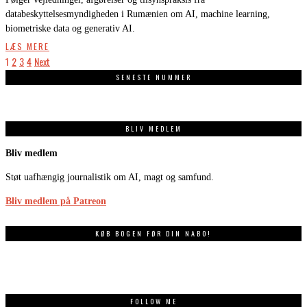
databeskyttelsesmyndigheden i Rumænien om AI, machine learning,
biometriske data og generativ AI.
LÆS MERE
1
2
3
4
Next
SENESTE NUMMER
BLIV MEDLEM
Bliv medlem
Støt uafhængig journalistik om AI, magt og samfund.
Bliv medlem på Patreon
KØB BOGEN FØR DIN NABO!
FOLLOW ME