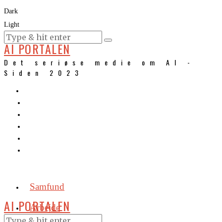
Dark
Light
KURSER
AI PORTALEN
Det seriøse medie om AI -
Siden 2023
Samfund
AI PORTALEN
Arbejde