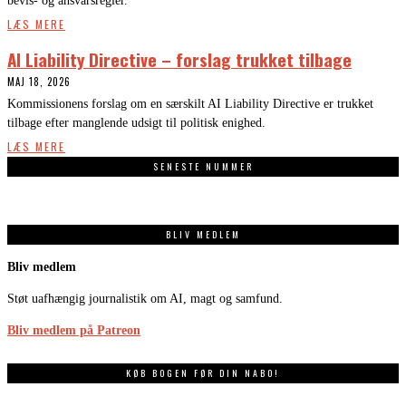
bevis- og ansvarsregler.
LÆS MERE
AI Liability Directive – forslag trukket tilbage
MAJ 18, 2026
Kommissionens forslag om en særskilt AI Liability Directive er trukket
tilbage efter manglende udsigt til politisk enighed.
LÆS MERE
SENESTE NUMMER
BLIV MEDLEM
Bliv medlem
Støt uafhængig journalistik om AI, magt og samfund.
Bliv medlem på Patreon
KØB BOGEN FØR DIN NABO!