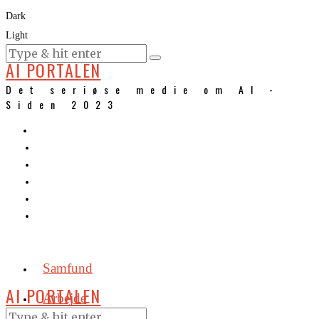
Dark
Light
KURSER
AI PORTALEN
Det seriøse medie om AI -
Siden 2023
Samfund
AI PORTALEN
Arbejde