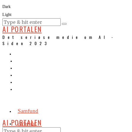
Dark
Light
KURSER
AI PORTALEN
Det seriøse medie om AI -
Siden 2023
Samfund
AI PORTALEN
Arbejde