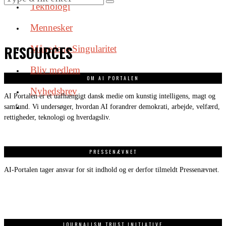
Teknologi
Mennesker
RESOURCES
Månedens Singularitet
Bliv medlem
OM AI PORTALEN
Nyhedsbrev
AI Portalen er et uafhængigt dansk medie om kunstig intelligens, magt og
samfund. Vi undersøger, hvordan AI forandrer demokrati, arbejde, velfærd,
rettigheder, teknologi og hverdagsliv.
PRESSENÆVNET
AI-Portalen tager ansvar for sit indhold og er derfor tilmeldt Pressenævnet.
JOURNALISM TRUST INITIATIVE