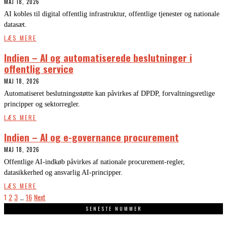
MAJ 18, 2026
AI kobles til digital offentlig infrastruktur, offentlige tjenester og nationale
datasæt.
LÆS MERE
Indien – AI og automatiserede beslutninger i
offentlig service
MAJ 18, 2026
Automatiseret beslutningsstøtte kan påvirkes af DPDP, forvaltningsretlige
principper og sektorregler.
LÆS MERE
Indien – AI og e-governance procurement
MAJ 18, 2026
Offentlige AI-indkøb påvirkes af nationale procurement-regler,
datasikkerhed og ansvarlig AI-principper.
LÆS MERE
1
2
3
…
16
Next
SENESTE NUMMER