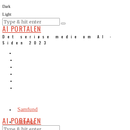
Dark
Light
KURSER
AI PORTALEN
Det seriøse medie om AI -
Siden 2023
Samfund
AI PORTALEN
Arbejde