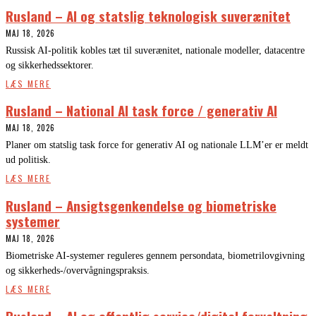
Rusland – AI og statslig teknologisk suverænitet
MAJ 18, 2026
Russisk AI-politik kobles tæt til suverænitet, nationale modeller, datacentre
og sikkerhedssektorer.
LÆS MERE
Rusland – National AI task force / generativ AI
MAJ 18, 2026
Planer om statslig task force for generativ AI og nationale LLM’er er meldt
ud politisk.
LÆS MERE
Rusland – Ansigtsgenkendelse og biometriske
systemer
MAJ 18, 2026
Biometriske AI-systemer reguleres gennem persondata, biometrilovgivning
og sikkerheds-/overvågningspraksis.
LÆS MERE
Rusland – AI og offentlig service/digital forvaltning