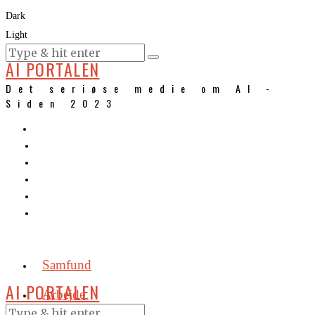
Dark
Light
KURSER
AI PORTALEN
Det seriøse medie om AI -
Siden 2023
Samfund
AI PORTALEN
Arbejde