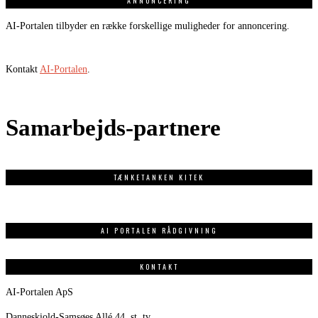
ANNONCERING
AI-Portalen tilbyder en række forskellige muligheder for annoncering.
Kontakt
AI-Portalen
.
Samarbejds-partnere
TÆNKETANKEN KITEK
AI PORTALEN RÅDGIVNING
KONTAKT
AI-Portalen ApS
Danneskiold-Samsøes Allé 44, st. tv.