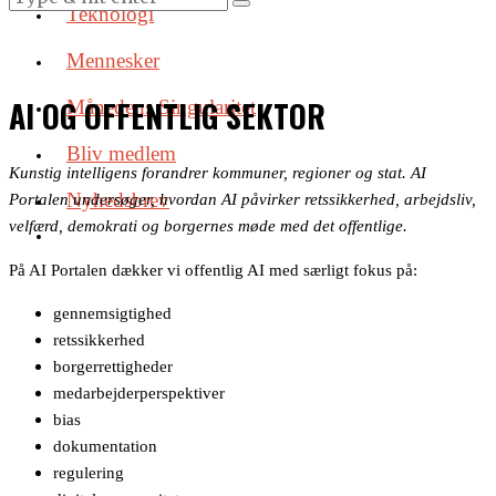
Teknologi
Mennesker
AI OG OFFENTLIG SEKTOR
Månedens Singularitet
Bliv medlem
Kunstig intelligens forandrer kommuner, regioner og stat. AI
Nyhedsbrev
Portalen undersøger, hvordan AI påvirker retssikkerhed, arbejdsliv,
velfærd, demokrati og borgernes møde med det offentlige.
På AI Portalen dækker vi offentlig AI med særligt fokus på:
gennemsigtighed
retssikkerhed
borgerrettigheder
medarbejderperspektiver
bias
dokumentation
regulering