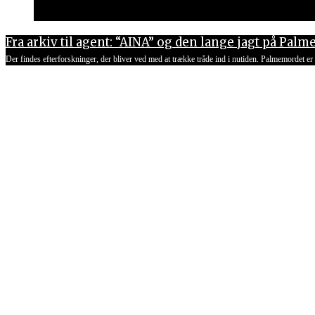
Fra arkiv til agent: “AINA” og den lange jagt på Pa
Der findes efterforskninger, der bliver ved med at trække tråde ind i nutiden. Palmemordet er