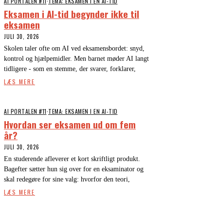
AI PORTALEN #11
·
TEMA: EKSAMEN I EN AI-TID
Eksamen i AI-tid begynder ikke til
eksamen
JULI 30, 2026
Skolen taler ofte om AI ved eksamensbordet: snyd,
kontrol og hjælpemidler. Men barnet møder AI langt
tidligere - som en stemme, der svarer, forklarer,
LÆS MERE
AI PORTALEN #11
·
TEMA: EKSAMEN I EN AI-TID
Hvordan ser eksamen ud om fem
år?
JULI 30, 2026
En studerende afleverer et kort skriftligt produkt.
Bagefter sætter hun sig over for en eksaminator og
skal redegøre for sine valg: hvorfor den teori,
LÆS MERE