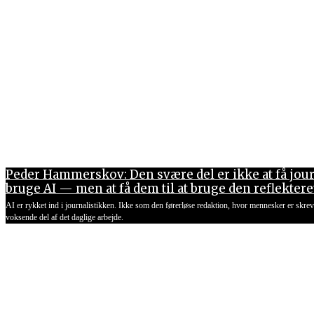
Peder Hammerskov: Den svære del er ikke at få journa
bruge AI — men at få dem til at bruge den reflektere
AI er rykket ind i journalistikken. Ikke som den førerløse redaktion, hvor mennesker er skre
voksende del af det daglige arbejde.