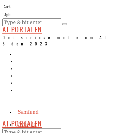
Dark
Light
KURSER
AI PORTALEN
Det seriøse medie om AI -
Siden 2023
Samfund
AI PORTALEN
Arbejde