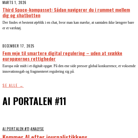
MARTS 1, 2026
Third Space-kompasset: Sådan navigerer du i rummet mellem
dig og chatbotten
Der findes et bestemt øjeblik i en chat, hvor man kan mærke, at samtalen ikke længere bare
er et værktøj.
DECEMBER 17, 2025
Fem veje til smartere digital regulering – uden at svække
europæernes rettigheder
Europa står midt i et digitalt opgør. På den ene side presser global konkurrence, et voksende
innovationsgab og fragmenteret regulering sig på.
SE ALLE →
AI PORTALEN #11
AI PORTALEN #11
·
ANALYSE
Kommer AI efter journalistikkens