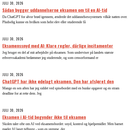
JULI 30, 2026
Sådan bygger uddannelserne eksamen om til en AI-tid
Da ChatGPT for alvor brød igennem, ændrede det uddannelsessystemets vilkår natten over.
Pludselig kunne en hvilken som helst elev eller studerende få
JULI 30, 2026
Eksamenssnyd med AI: Klare regler, dårlige incitamenter
Jeg bruger en del af mit arbejdsliv på eksamen. Som underviser på landets største
erhvervsakademi bedømmer jeg studerende, og som censorformand er
JULI 30, 2026
ChatGPT har ikke ødelagt eksamen. Den har afsløret den
Mange en sen aften har jeg siddet ved spisebordet med en bunke opgaver og en stram
deadline for at rette dem. Jeg
JULI 30, 2026
Eksamen i AI-tid begynder ikke til eksamen
Skolen taler ofte om AI ved eksamensbordet: snyd, kontrol og hjælpemidler. Men barnet
møder AI langt tidligere - som en stemme, der