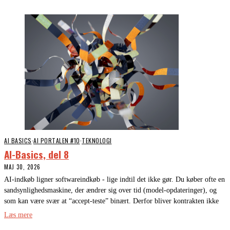
AI BASICS
·
AI PORTALEN #10
·
TEKNOLOGI
AI-Basics, del 8
MAJ 30, 2026
AI-indkøb ligner softwareindkøb - lige indtil det ikke gør. Du køber ofte en
sandsynlighedsmaskine, der ændrer sig over tid (model-opdateringer), og
som kan være svær at “accept-teste” binært. Derfor bliver kontrakten ikke
Læs mere