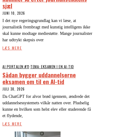
sjæl
JUNI 10, 2026
I det nye regeringsgrundlag kan vi læse, at
journalistik frembragt med kunstig intelligens ikke
skal kunne modtage mediestøtte. Mange journalister
har udtrykt skepsis over
LÆS MERE
AI PORTALEN #11
·
TEMA: EKSAMEN I EN AI-TID
Sådan bygger uddannelserne
eksamen om til en AI-tid
JULI 30, 2026
Da ChatGPT for alvor brød igennem, ændrede det
uddannelsessystemets vilkår natten over. Pludselig
kunne en hvilken som helst elev eller studerende få
et flydende,
LÆS MERE