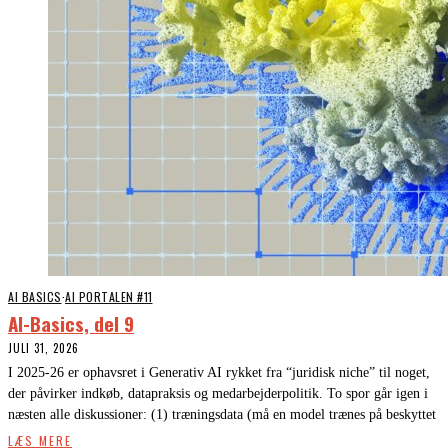
AI BASICS
·
AI PORTALEN #11
AI-Basics, del 9
JULI 31, 2026
I 2025-26 er ophavsret i Generativ AI rykket fra “juridisk niche” til noget,
der påvirker indkøb, datapraksis og medarbejderpolitik. To spor går igen i
næsten alle diskussioner: (1) træningsdata (må en model trænes på beskyttet
LÆS MERE