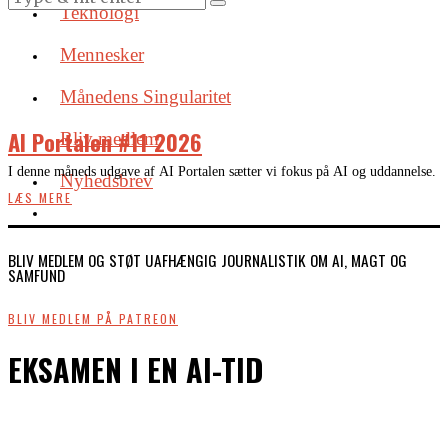
Teknologi
Mennesker
Månedens Singularitet
AI Portalen #11 2026
Bliv medlem
I denne måneds udgave af AI Portalen sætter vi fokus på AI og uddannelse.
Nyhedsbrev
LÆS MERE
BLIV MEDLEM OG STØT UAFHÆNGIG JOURNALISTIK OM AI, MAGT OG
SAMFUND
BLIV MEDLEM PÅ PATREON
EKSAMEN I EN AI-TID