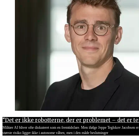
“Det er ikke robotterne, der er problemet – det er 
Militær AI bliver ofte diskuteret som en fremtidsfare. Men ifølge Jeppe Teglskov Jacobsen er 
største risiko ligger ikke i autonome våben, men i den måde beslutninger