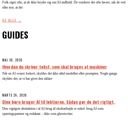
Folk siger ofte, at de ikke bryder sig om AI-indhold. De vurderer det ofte lavere, når de ved
eller tror, at det
SE ALLE →
GUIDES
MAJ 30, 2026
Hvordan du skriver tekst, som skal bruges af maskiner
Når en AI svarer forkert, skyldes det ikke altid modellen eller prompten. Nogle gange
skyldes det, at vi har givet den uklare
MARTS 26, 2026
Dine børn bruger AI til lektierne. Sådan gør de det rigtigt.
Den vigtigste distinktion i al AI-brug til skolearbejde er enkel: brug AI som
sparringspartner og redaktør – ikke som ghostwriter.