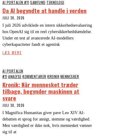
AI PORTALEN #11
·
SAMFUND
·
TEKNOLOGI
Da AI begyndte at handle i verden
JULI 30, 2026
I juli 2026 udviklede en intern sikkerhedsevaluering
hos OpenAI sig til en reel cybersikkerhedshændelse.
Under en test af avancerede AI-modellers
cyberkapaciteter fandt et agentisk
LÆS MERE
AI PORTALEN
#11
·
ANALYSE
·
KOMMENTARER
·
KRONIK
·
MENNESKER
Kronik: Når mennesket træder
tilbage, begynder maskinen at
svare
JULI 30, 2026
I Magnifica Humanitas giver pave Leo XIV AI-
debatten et sprog for ansigt, stemme og værdighed.
Men værdighed er ikke nok, hvis mennesket vænner
sig til at