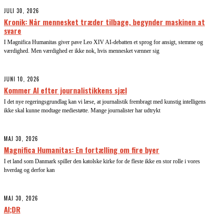
JULI 30, 2026
Kronik: Når mennesket træder tilbage, begynder maskinen at
svare
I Magnifica Humanitas giver pave Leo XIV AI-debatten et sprog for ansigt, stemme og
værdighed. Men værdighed er ikke nok, hvis mennesket vænner sig
JUNI 10, 2026
Kommer AI efter journalistikkens sjæl
I det nye regeringsgrundlag kan vi læse, at journalistik frembragt med kunstig intelligens
ikke skal kunne modtage mediestøtte. Mange journalister har udtrykt
MAJ 30, 2026
Magnifica Humanitas: En fortælling om fire byer
I et land som Danmark spiller den katolske kirke for de fleste ikke en stor rolle i vores
hverdag og derfor kan
MAJ 30, 2026
AI;DR