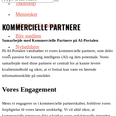
Teknologi
Mennesker
KOMMERCIELLE PARTNERE
Månedens Singularitet
Bliv medlem
Samarbejde med Kommercielle Partnere på AI-Portalen
Nyhedsbrev
På AI-Portalen værdsætter vi vores kommercielle partnere, som deler
vores passion for kunstig intelligens (AI) og dets potentiale. Vores
samarbejde med disse partnere er centralt for at kunne levere
kvalitetsindhold og sikre, at vi fortsat kan være en førende
informationskilde på området.
Vores Engagement
Mens vi engagerer os i kommercielle partnerskaber, forbliver vores
forpligtelse til vores læsere urokkelig. Vi vil altid sikre, at
kommercielle interesser ikke påvirker vores redaktionelle integritet.