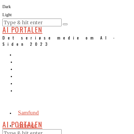
Dark
Light
KURSER
AI PORTALEN
Det seriøse medie om AI -
Siden 2023
Samfund
AI PORTALEN
Arbejde