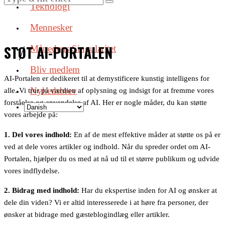
Teknologi
Mennesker
STØT AI-PORTALEN
Månedens Singularitet
Bliv medlem
AI-Portalen er dedikeret til at demystificere kunstig intelligens for
Nyhedsbrev
alle. Vi tror på værdien af oplysning og indsigt for at fremme vores
forståelse og anvendelse af AI. Her er nogle måder, du kan støtte
vores arbejde på:
1. Del vores indhold:
En af de mest effektive måder at støtte os på er
ved at dele vores artikler og indhold. Når du spreder ordet om AI-
Portalen, hjælper du os med at nå ud til et større publikum og udvide
vores indflydelse.
2. Bidrag med indhold:
Har du ekspertise inden for AI og ønsker at
dele din viden? Vi er altid interesserede i at høre fra personer, der
ønsker at bidrage med gæsteblogindlæg eller artikler.