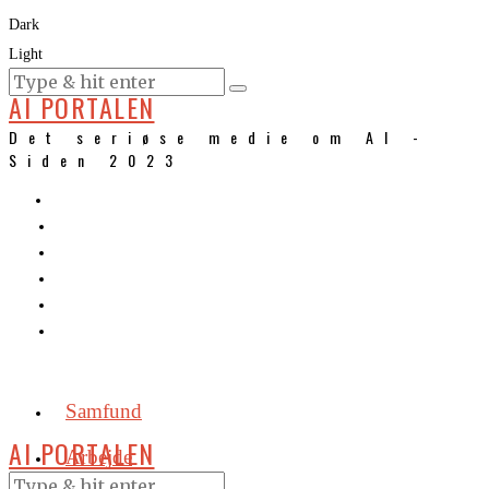
Dark
Light
KURSER
AI PORTALEN
Det seriøse medie om AI -
Siden 2023
Samfund
AI PORTALEN
Arbejde