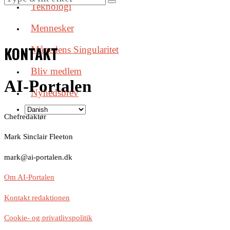
Teknologi
Mennesker
KONTAKT
Månedens Singularitet
Bliv medlem
AI-Portalen
Nyhedsbrev
Chefredaktør
Mark Sinclair Fleeton
mark@ai-portalen.dk
Om AI-Portalen
Kontakt redaktionen
Cookie- og privatlivspolitik