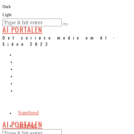
Dark
Light
KURSER
AI PORTALEN
Det seriøse medie om AI -
Siden 2023
Samfund
AI PORTALEN
Arbejde