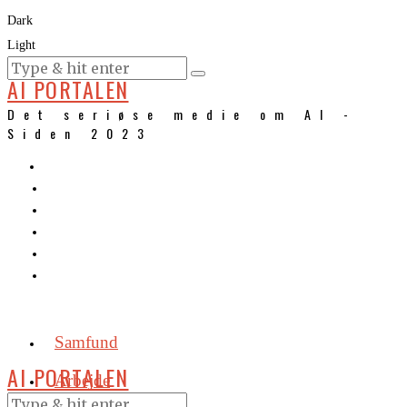
Dark
Light
KURSER
AI PORTALEN
Det seriøse medie om AI -
Siden 2023
Samfund
AI PORTALEN
Arbejde