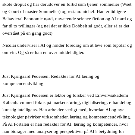
skole droput og har derudover en fortid som tjener, sommelier (Wset
og Court of master Sommelier) og restaurantchef. Han er tidligere
Behavieral Economic nørd, nuværende science fiction og AI nørd og
far til to tvillinger (og nej det er ikke Dobbelt så godt, eller så er det
overstået på en gang godt)
Nicolai underviser i AI og holder foredrag om at leve som bipolar og
om vin. Og så er han en over middel digter.
Just Kjærgaard Pedersen, Redaktør for AI læring og
kompetenceudvikling
Just Kjærgaard Pedersen er lektor og forsker ved Erhvervsakademi
København med fokus på markedsføring, digitalisering, e-handel og
kunstig intelligens. Han arbejder særligt med, hvordan AI og nye
teknologier påvirker virksomheder, læring og kompetenceudvikling.
På AI Portalen er han redaktør for AI, læring og kompetencer, hvor
han bidrager med analyser og perspektiver på AI’s betydning for