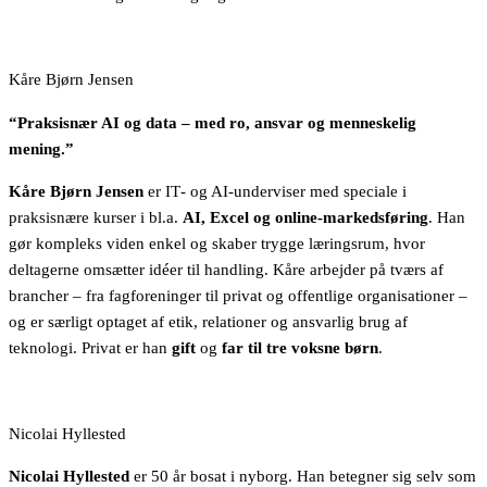
Kåre Bjørn Jensen
“Praksisnær AI og data – med ro, ansvar og menneskelig
mening.”
Kåre Bjørn Jensen
er IT‑ og AI‑underviser med speciale i
praksisnære kurser i bl.a.
AI, Excel og online-markedsføring
. Han
gør kompleks viden enkel og skaber trygge læringsrum, hvor
deltagerne omsætter idéer til handling. Kåre arbejder på tværs af
brancher – fra fagforeninger til privat og offentlige organisationer –
og er særligt optaget af etik, relationer og ansvarlig brug af
teknologi. Privat er han
gift
og
far til tre voksne børn
.
Nicolai Hyllested
Nicolai Hyllested
er 50 år bosat i nyborg. Han betegner sig selv som