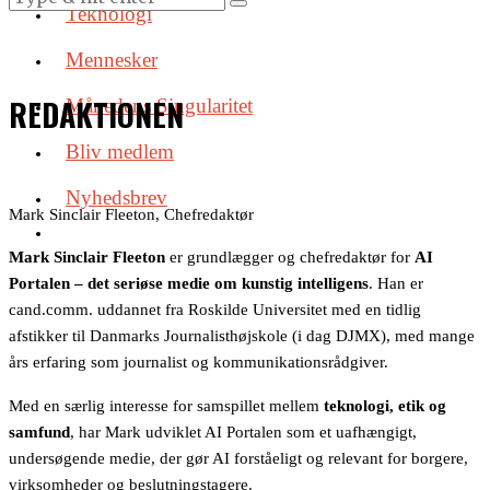
Teknologi
Mennesker
REDAKTIONEN
Månedens Singularitet
Bliv medlem
Nyhedsbrev
Mark Sinclair Fleeton, Chefredaktør
Mark Sinclair Fleeton
er grundlægger og chefredaktør for
AI
Portalen – det seriøse medie om kunstig intelligens
. Han er
cand.comm. uddannet fra Roskilde Universitet med en tidlig
afstikker til Danmarks Journalisthøjskole (i dag DJMX), med mange
års erfaring som journalist og kommunikationsrådgiver.
Med en særlig interesse for samspillet mellem
teknologi, etik og
samfund
, har Mark udviklet AI Portalen som et uafhængigt,
undersøgende medie, der gør AI forståeligt og relevant for borgere,
virksomheder og beslutningstagere.