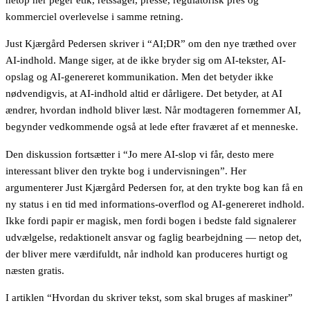
kommerciel overlevelse i samme retning.
Just Kjærgård Pedersen skriver i “AI;DR” om den nye træthed over
AI-indhold. Mange siger, at de ikke bryder sig om AI-tekster, AI-
opslag og AI-genereret kommunikation. Men det betyder ikke
nødvendigvis, at AI-indhold altid er dårligere. Det betyder, at AI
ændrer, hvordan indhold bliver læst. Når modtageren fornemmer AI,
begynder vedkommende også at lede efter fraværet af et menneske.
Den diskussion fortsætter i “Jo mere AI-slop vi får, desto mere
interessant bliver den trykte bog i undervisningen”. Her
argumenterer Just Kjærgård Pedersen for, at den trykte bog kan få en
ny status i en tid med informations-overflod og AI-genereret indhold.
Ikke fordi papir er magisk, men fordi bogen i bedste fald signalerer
udvælgelse, redaktionelt ansvar og faglig bearbejdning — netop det,
der bliver mere værdifuldt, når indhold kan produceres hurtigt og
næsten gratis.
I artiklen “Hvordan du skriver tekst, som skal bruges af maskiner”