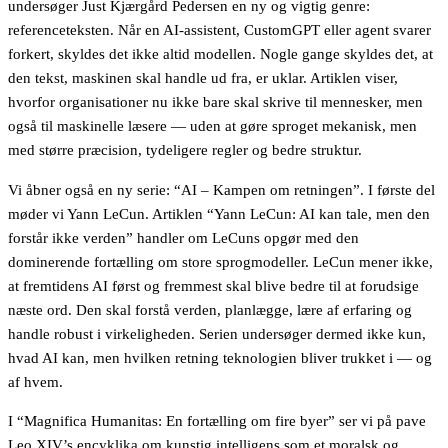
undersøger Just Kjærgård Pedersen en ny og vigtig genre:
referenceteksten. Når en AI-assistent, CustomGPT eller agent svarer
forkert, skyldes det ikke altid modellen. Nogle gange skyldes det, at
den tekst, maskinen skal handle ud fra, er uklar. Artiklen viser,
hvorfor organisationer nu ikke bare skal skrive til mennesker, men
også til maskinelle læsere — uden at gøre sproget mekanisk, men
med større præcision, tydeligere regler og bedre struktur.
Vi åbner også en ny serie: “AI – Kampen om retningen”. I første del
møder vi Yann LeCun. Artiklen “Yann LeCun: AI kan tale, men den
forstår ikke verden” handler om LeCuns opgør med den
dominerende fortælling om store sprogmodeller. LeCun mener ikke,
at fremtidens AI først og fremmest skal blive bedre til at forudsige
næste ord. Den skal forstå verden, planlægge, lære af erfaring og
handle robust i virkeligheden. Serien undersøger dermed ikke kun,
hvad AI kan, men hvilken retning teknologien bliver trukket i — og
af hvem.
I “Magnifica Humanitas: En fortælling om fire byer” ser vi på pave
Leo XIV’s encyklika om kunstig intelligens som et moralsk og