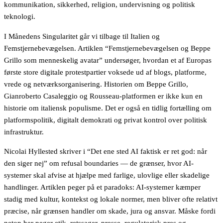
kommunikation, sikkerhed, religion, undervisning og politisk
teknologi.
I Månedens Singularitet går vi tilbage til Italien og
Femstjernebevægelsen. Artiklen “Femstjernebevægelsen og Beppe
Grillo som menneskelig avatar” undersøger, hvordan et af Europas
første store digitale protestpartier voksede ud af blogs, platforme,
vrede og netværksorganisering. Historien om Beppe Grillo,
Gianroberto Casaleggio og Rousseau-platformen er ikke kun en
historie om italiensk populisme. Det er også en tidlig fortælling om
platformspolitik, digitalt demokrati og privat kontrol over politisk
infrastruktur.
Nicolai Hyllested skriver i “Det ene sted AI faktisk er ret god: når
den siger nej” om refusal boundaries — de grænser, hvor AI-
systemer skal afvise at hjælpe med farlige, ulovlige eller skadelige
handlinger. Artiklen peger på et paradoks: AI-systemer kæmper
stadig med kultur, kontekst og lokale normer, men bliver ofte relativt
præcise, når grænsen handler om skade, jura og ansvar. Måske fordi
netop her peger etik, retssager, presse, regulatorisk pres og