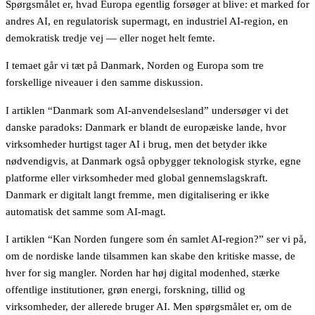
Spørgsmålet er, hvad Europa egentlig forsøger at blive: et marked for
andres AI, en regulatorisk supermagt, en industriel AI-region, en
demokratisk tredje vej — eller noget helt femte.
I temaet går vi tæt på Danmark, Norden og Europa som tre
forskellige niveauer i den samme diskussion.
I artiklen “Danmark som AI-anvendelsesland” undersøger vi det
danske paradoks: Danmark er blandt de europæiske lande, hvor
virksomheder hurtigst tager AI i brug, men det betyder ikke
nødvendigvis, at Danmark også opbygger teknologisk styrke, egne
platforme eller virksomheder med global gennemslagskraft.
Danmark er digitalt langt fremme, men digitalisering er ikke
automatisk det samme som AI-magt.
I artiklen “Kan Norden fungere som én samlet AI-region?” ser vi på,
om de nordiske lande tilsammen kan skabe den kritiske masse, de
hver for sig mangler. Norden har høj digital modenhed, stærke
offentlige institutioner, grøn energi, forskning, tillid og
virksomheder, der allerede bruger AI. Men spørgsmålet er, om de