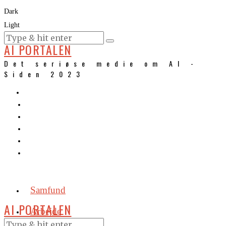
Dark
Light
KURSER
AI PORTALEN
Det seriøse medie om AI -
Siden 2023
Samfund
AI PORTALEN
Arbejde