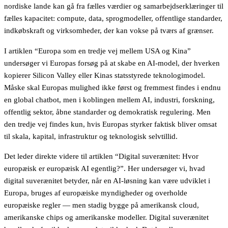
nordiske lande kan gå fra fælles værdier og samarbejdserklæringer til
fælles kapacitet: compute, data, sprogmodeller, offentlige standarder,
indkøbskraft og virksomheder, der kan vokse på tværs af grænser.
I artiklen “Europa som en tredje vej mellem USA og Kina”
undersøger vi Europas forsøg på at skabe en AI-model, der hverken
kopierer Silicon Valley eller Kinas statsstyrede teknologimodel.
Måske skal Europas mulighed ikke først og fremmest findes i endnu
en global chatbot, men i koblingen mellem AI, industri, forskning,
offentlig sektor, åbne standarder og demokratisk regulering. Men
den tredje vej findes kun, hvis Europas styrker faktisk bliver omsat
til skala, kapital, infrastruktur og teknologisk selvtillid.
Det leder direkte videre til artiklen “Digital suverænitet: Hvor
europæisk er europæisk AI egentlig?”. Her undersøger vi, hvad
digital suverænitet betyder, når en AI-løsning kan være udviklet i
Europa, bruges af europæiske myndigheder og overholde
europæiske regler — men stadig bygge på amerikansk cloud,
amerikanske chips og amerikanske modeller. Digital suverænitet