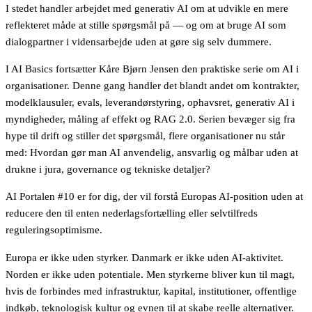
I stedet handler arbejdet med generativ AI om at udvikle en mere
reflekteret måde at stille spørgsmål på — og om at bruge AI som
dialogpartner i vidensarbejde uden at gøre sig selv dummere.
I AI Basics fortsætter Kåre Bjørn Jensen den praktiske serie om AI i
organisationer. Denne gang handler det blandt andet om kontrakter,
modelklausuler, evals, leverandørstyring, ophavsret, generativ AI i
myndigheder, måling af effekt og RAG 2.0. Serien bevæger sig fra
hype til drift og stiller det spørgsmål, flere organisationer nu står
med: Hvordan gør man AI anvendelig, ansvarlig og målbar uden at
drukne i jura, governance og tekniske detaljer?
AI Portalen #10 er for dig, der vil forstå Europas AI-position uden at
reducere den til enten nederlagsfortælling eller selvtilfreds
reguleringsoptimisme.
Europa er ikke uden styrker. Danmark er ikke uden AI-aktivitet.
Norden er ikke uden potentiale. Men styrkerne bliver kun til magt,
hvis de forbindes med infrastruktur, kapital, institutioner, offentlige
indkøb, teknologisk kultur og evnen til at skabe reelle alternativer.