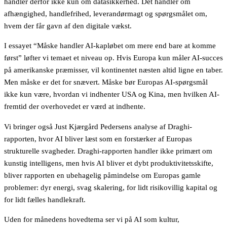
handler derfor ikke kun om datasikkerhed. Det handler om
afhængighed, handlefrihed, leverandørmagt og spørgsmålet om,
hvem der får gavn af den digitale vækst.
I essayet “Måske handler AI-kapløbet om mere end bare at komme
først” løfter vi temaet et niveau op. Hvis Europa kun måler AI-succes
på amerikanske præmisser, vil kontinentet næsten altid ligne en taber.
Men måske er det for snævert. Måske bør Europas AI-spørgsmål
ikke kun være, hvordan vi indhenter USA og Kina, men hvilken AI-
fremtid der overhovedet er værd at indhente.
Vi bringer også Just Kjærgård Pedersens analyse af Draghi-
rapporten, hvor AI bliver læst som en forstærker af Europas
strukturelle svagheder. Draghi-rapporten handler ikke primært om
kunstig intelligens, men hvis AI bliver et dybt produktivitetsskifte,
bliver rapporten en ubehagelig påmindelse om Europas gamle
problemer: dyr energi, svag skalering, for lidt risikovillig kapital og
for lidt fælles handlekraft.
Uden for månedens hovedtema ser vi på AI som kultur,