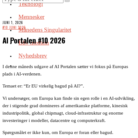
Teknologi
Mennesker
JUNI 1, 2026
#10 JUNI 2026
Månedens Singularitet
AI Portalen #10 2026
Bliv medlem
Nyhedsbrev
I denne måneds udgave af AI Portalen sætter vi fokus på Europas
plads i AI-verdenen.
Temaet er: “Er EU virkelig bagud på AI?”.
Vi undersøger, om Europa kan finde sin egen rolle i en AI-udvikling,
der i stigende grad domineres af amerikanske platforme, kinesisk
industripolitik, global chipmagt, cloud-infrastruktur og enorme
investeringer i modeller, datacentre og computerkraft.
Spørgsmålet er ikke kun, om Europa er foran eller bagud.