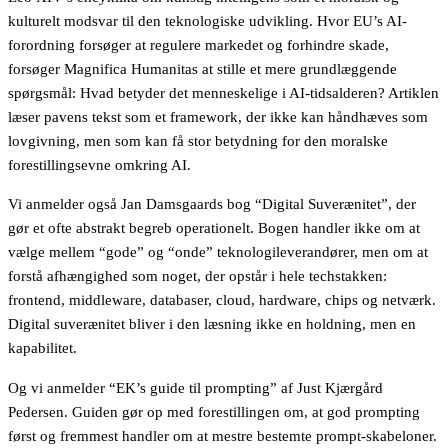
kulturelt modsvar til den teknologiske udvikling. Hvor EU’s AI-
forordning forsøger at regulere markedet og forhindre skade,
forsøger Magnifica Humanitas at stille et mere grundlæggende
spørgsmål: Hvad betyder det menneskelige i AI-tidsalderen? Artiklen
læser pavens tekst som et framework, der ikke kan håndhæves som
lovgivning, men som kan få stor betydning for den moralske
forestillingsevne omkring AI.
Vi anmelder også Jan Damsgaards bog “Digital Suverænitet”, der
gør et ofte abstrakt begreb operationelt. Bogen handler ikke om at
vælge mellem “gode” og “onde” teknologileverandører, men om at
forstå afhængighed som noget, der opstår i hele techstakken:
frontend, middleware, databaser, cloud, hardware, chips og netværk.
Digital suverænitet bliver i den læsning ikke en holdning, men en
kapabilitet.
Og vi anmelder “EK’s guide til prompting” af Just Kjærgård
Pedersen. Guiden gør op med forestillingen om, at god prompting
først og fremmest handler om at mestre bestemte prompt-skabeloner.