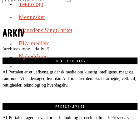
Teknologi
Mennesker
ARKIV
Månedens Singularitet
Bliv medlem
[archives type=”daily”/]
Nyhedsbrev
OM AI PORTALEN
AI Portalen er et uafhængigt dansk medie om kunstig intelligens, magt og
samfund. Vi undersøger, hvordan AI forandrer demokrati, arbejde, velfærd,
rettigheder, teknologi og hverdagsliv.
PRESSENÆVNET
AI-Portalen tager ansvar for sit indhold og er derfor tilmeldt Pressenævnet.