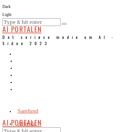
Dark
Light
KURSER
AI PORTALEN
Det seriøse medie om AI -
Siden 2023
Samfund
AI PORTALEN
Arbejde