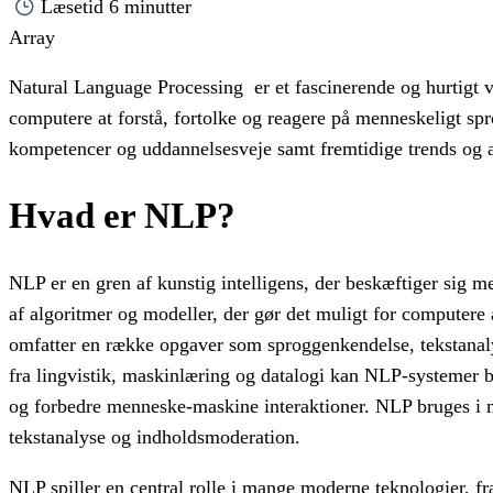
Læsetid
6 minutter
Array
Natural Language Processing er et fascinerende og hurtigt vo
computere at forstå, fortolke og reagere på menneskeligt sp
kompetencer og uddannelsesveje samt fremtidige trends og a
Hvad er NLP?
NLP er en gren af kunstig intelligens, der beskæftiger sig
af algoritmer og modeller, der gør det muligt for computere
omfatter en række opgaver som sproggenkendelse, tekstanal
fra lingvistik, maskinlæring og datalogi kan NLP-systemer 
og forbedre menneske-maskine interaktioner. NLP bruges i man
tekstanalyse og indholdsmoderation.
NLP spiller en central rolle i mange moderne teknologier, fr