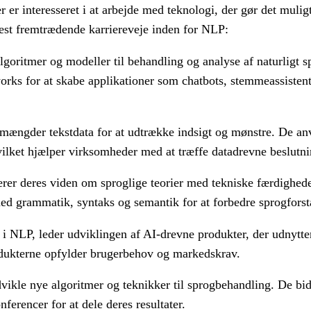
 er interesseret i at arbejde med teknologi, der gør det mulig
est fremtrædende karriereveje inden for NLP:
oritmer og modeller til behandling og analyse af naturligt 
orks for at skabe applikationer som chatbots, stemmeassisten
mængder tekstdata for at udtrække indsigt og mønstre. De an
ilket hjælper virksomheder med at træffe datadrevne beslutni
er deres viden om sproglige teorier med tekniske færdigheder
med grammatik, syntaks og semantik for at forbedre sprogfors
 i NLP, leder udviklingen af AI-drevne produkter, der udnytte
rodukterne opfylder brugerbehov og markedskrav.
vikle nye algoritmer og teknikker til sprogbehandling. De bid
nferencer for at dele deres resultater.