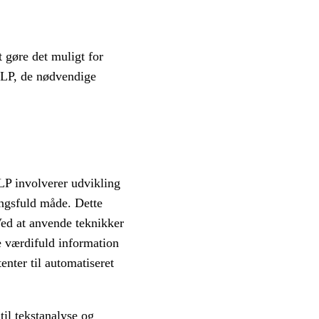
 gøre det muligt for
 NLP, de nødvendige
LP involverer udvikling
ingsfuld måde. Dette
ed at anvende teknikker
e værdifuld information
enter til automatiseret
til tekstanalyse og