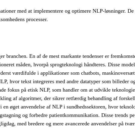
sationer med at implementere og optimere NLP-løsninger. De
rksomhedens processer.
præger branchen. En af de mest markante tendenser er fremkoms
oneret måden, hvorpå sprogteknologi håndteres. Disse model
yderst værdifulde i applikationer som chatbots, maskinoversæt
P, hvor tekst integreres med andre datatyper som billeder og
de fokus på etisk NLP, som handler om at udvikle teknologier,
ling af algoritmer, der sikrer retfærdig behandling af forske
vi en øget anvendelse af NLP i sundhedssektoren, hvor teknolo
ingstagning og forbedre patientkommunikation. Disse trends p
gligdag, med bredere og mere avancerede anvendelser på tværs