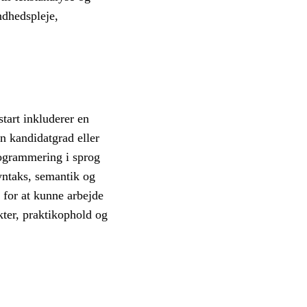
ndhedspleje,
tart inkluderer en
en kandidatgrad eller
rogrammering i sprog
yntaks, semantik og
 for at kunne arbejde
kter, praktikophold og