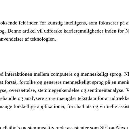
ksende felt inden for kunstig intelligens, som fokuserer på at
rog. Denne artikel vil udforske karrieremuligheder inden for
nvendelser af teknologien.
 med interaktionen mellem computere og menneskeligt sprog. N
 at forstå, fortolke og generere menneskeligt sprog på en men
yse, oversættelse, stemmegenkendelse og sentimentanalyse. V
behandle og analysere store mængder tekstdata for at udtrækk
ge forskellige applikationer, fra chatbots og virtuelle assist
a chatbots og stemmeaktiverede assistenter som Siri og Alexa 