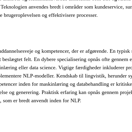
. Teknologien anvendes bredt i områder som kundeservice, su
e brugeroplevelsen og effektivisere processer.
uddannelsesveje og kompetencer, der er afgørende. En typisk s
 et beslægtet felt. En dybere specialisering opnås ofte gennem 
læring eller data science. Vigtige færdigheder inkluderer p
plementere NLP-modeller. Kendskab til lingvistik, herunder s
mpetencer inden for maskinlæring og databehandling er kritiske
åelse og generering. Praktisk erfaring kan opnås gennem proje
, som er bredt anvendt inden for NLP.