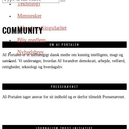
Teknologi
Mennesker
COMMUNITY
Månedens Singularitet
Bliv medlem
OM AI PORTALEN
Nyhedsbrev
AI Portalen er et uafhængigt dansk medie om kunstig intelligens, magt og
samfund. Vi undersøger, hvordan AI forandrer demokrati, arbejde, velfærd,
rettigheder, teknologi og hverdagsliv.
PRESSENÆVNET
AI-Portalen tager ansvar for sit indhold og er derfor tilmeldt Pressenævnet.
JOURNALISM TRUST INITIATIVE