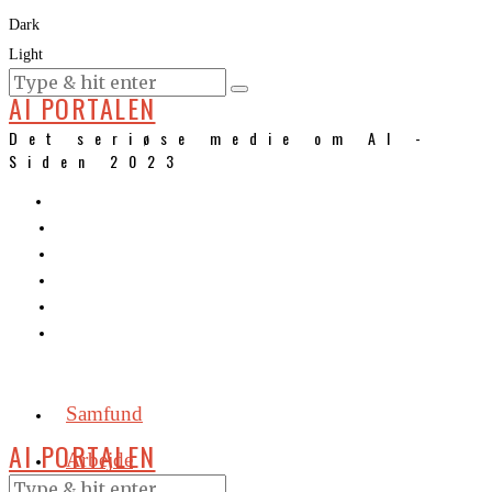
Dark
Light
KURSER
AI PORTALEN
Det seriøse medie om AI -
Siden 2023
Samfund
AI PORTALEN
Arbejde