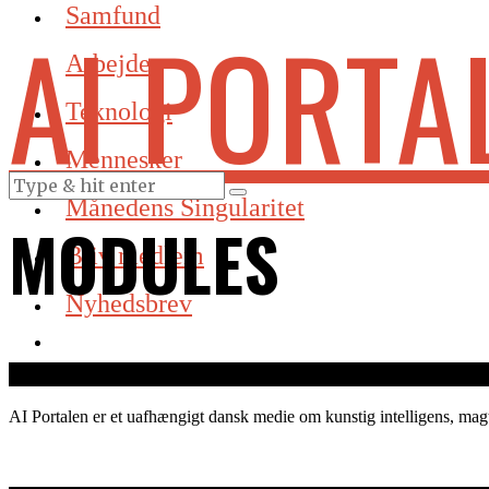
Samfund
AI PORTA
Arbejde
Teknologi
Mennesker
Månedens Singularitet
MODULES
Bliv medlem
Nyhedsbrev
AI Portalen er et uafhængigt dansk medie om kunstig intelligens, magt