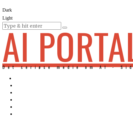
Dark
Light
AI PORTA
KURSER
Det seriøse medie om AI - Si