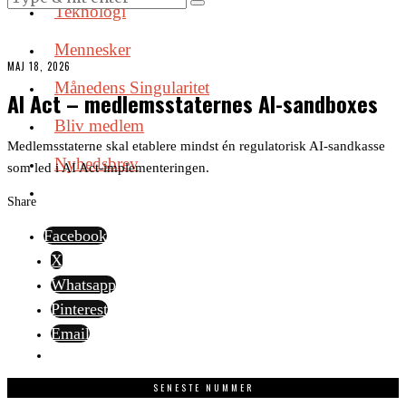
Teknologi
Mennesker
MAJ 18, 2026
Månedens Singularitet
AI Act – medlemsstaternes AI-sandboxes
Bliv medlem
Medlemsstaterne skal etablere mindst én regulatorisk AI-sandkasse
Nyhedsbrev
som led i AI Act-implementeringen.
Share
Facebook
X
Whatsapp
Pinterest
Email
SENESTE NUMMER