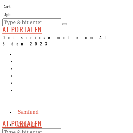
Dark
Light
KURSER
AI PORTALEN
Det seriøse medie om AI -
Siden 2023
Samfund
AI PORTALEN
Arbejde