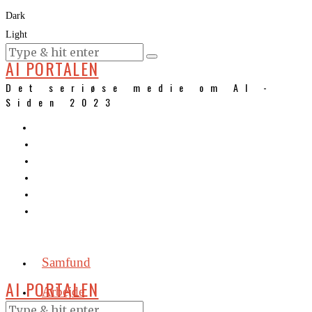
Dark
Light
KURSER
AI PORTALEN
Det seriøse medie om AI -
Siden 2023
Samfund
AI PORTALEN
Arbejde