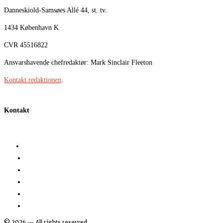
Danneskiold-Samsøes Allé 44, st. tv.
1434 København K
CVR 45516822
Ansvarshavende chefredaktør: Mark Sinclair Fleeton
Kontakt redaktionen
.
Kontakt
©
2026
— All rights reserved.