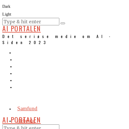
Dark
Light
KURSER
AI PORTALEN
Det seriøse medie om AI -
Siden 2023
Samfund
AI PORTALEN
Arbejde