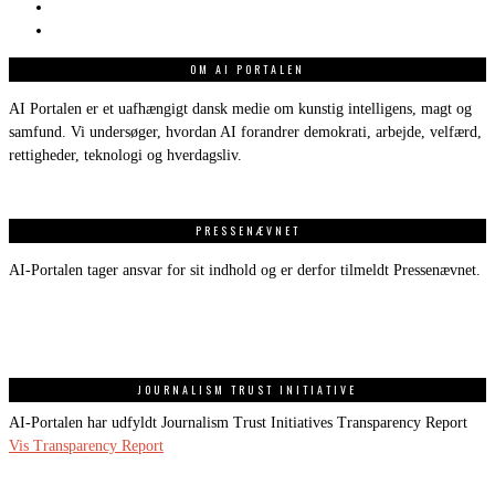
OM AI PORTALEN
AI Portalen er et uafhængigt dansk medie om kunstig intelligens, magt og
samfund. Vi undersøger, hvordan AI forandrer demokrati, arbejde, velfærd,
rettigheder, teknologi og hverdagsliv.
PRESSENÆVNET
AI-Portalen tager ansvar for sit indhold og er derfor tilmeldt Pressenævnet.
JOURNALISM TRUST INITIATIVE
AI-Portalen har udfyldt Journalism Trust Initiatives Transparency Report
Vis Transparency Report