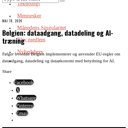
Teknologi
Mennesker
MAJ 18, 2026
Månedens Singularitet
Belgien: dataadgang, datadeling og AI-
træning
Bliv medlem
Nyhedsbrev
Følger hvordan Belgien implementerer og anvender EU-regler om
dataadgang, datadeling og dataøkonomi med betydning for AI.
Share
Facebook
X
Whatsapp
Pinterest
Email