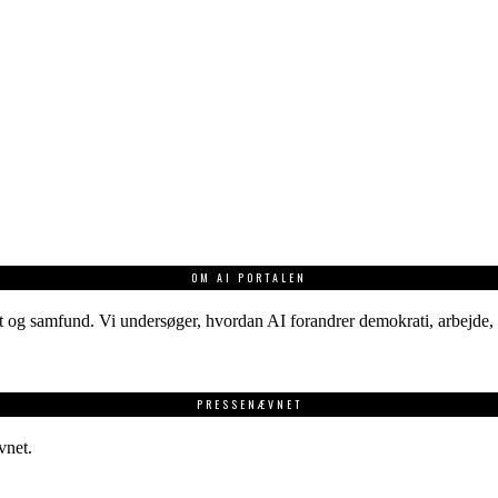
OM AI PORTALEN
 og samfund. Vi undersøger, hvordan AI forandrer demokrati, arbejde, v
PRESSENÆVNET
vnet.