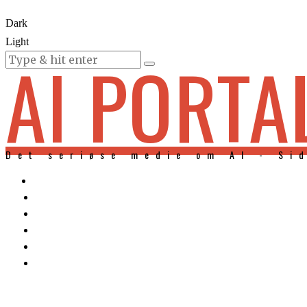
Dark
Light
AI PORTA
KURSER
Det seriøse medie om AI - Si