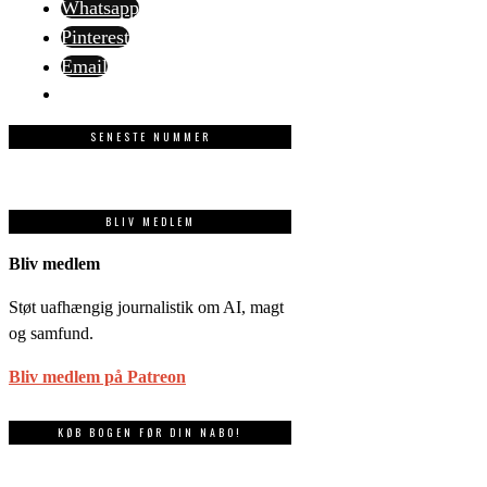
Whatsapp
Pinterest
Email
SENESTE NUMMER
BLIV MEDLEM
Bliv medlem
Støt uafhængig journalistik om AI, magt
og samfund.
Bliv medlem på Patreon
KØB BOGEN FØR DIN NABO!