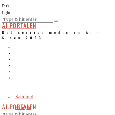
Dark
Light
KURSER
AI PORTALEN
Det seriøse medie om AI -
Siden 2023
Samfund
AI PORTALEN
Arbejde