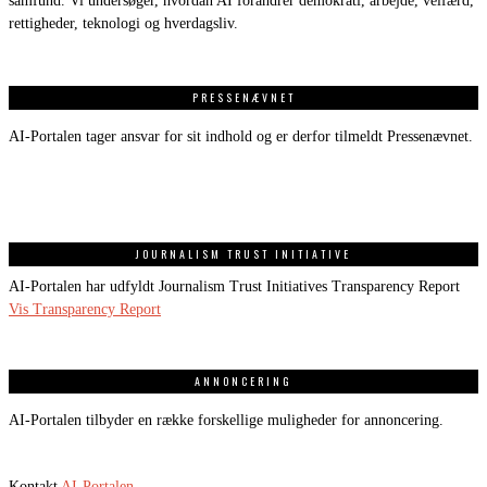
samfund. Vi undersøger, hvordan AI forandrer demokrati, arbejde, velfærd,
rettigheder, teknologi og hverdagsliv.
PRESSENÆVNET
AI-Portalen tager ansvar for sit indhold og er derfor tilmeldt Pressenævnet.
JOURNALISM TRUST INITIATIVE
AI-Portalen har udfyldt Journalism Trust Initiatives Transparency Report
Vis Transparency Report
ANNONCERING
AI-Portalen tilbyder en række forskellige muligheder for annoncering.
Kontakt
AI-Portalen
.