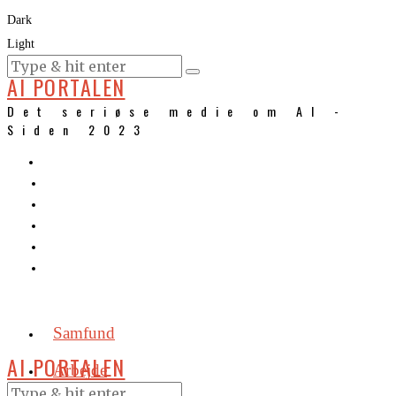
Dark
Light
KURSER
AI PORTALEN
Det seriøse medie om AI -
Siden 2023
Samfund
AI PORTALEN
Arbejde