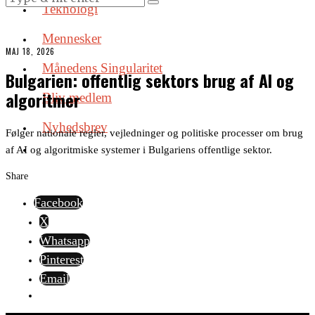
Teknologi
Mennesker
MAJ 18, 2026
Månedens Singularitet
Bulgarien: offentlig sektors brug af AI og
algoritmer
Bliv medlem
Nyhedsbrev
Følger nationale regler, vejledninger og politiske processer om brug
af AI og algoritmiske systemer i Bulgariens offentlige sektor.
Share
Facebook
X
Whatsapp
Pinterest
Email