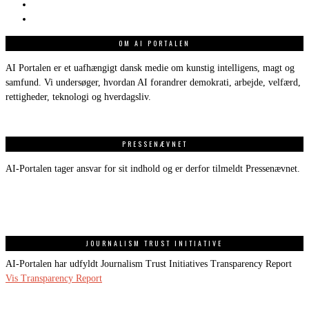
OM AI PORTALEN
AI Portalen er et uafhængigt dansk medie om kunstig intelligens, magt og
samfund. Vi undersøger, hvordan AI forandrer demokrati, arbejde, velfærd,
rettigheder, teknologi og hverdagsliv.
PRESSENÆVNET
AI-Portalen tager ansvar for sit indhold og er derfor tilmeldt Pressenævnet.
JOURNALISM TRUST INITIATIVE
AI-Portalen har udfyldt Journalism Trust Initiatives Transparency Report
Vis Transparency Report