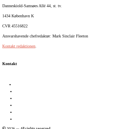
Danneskiold-Samsøes Allé 44, st. tv.
1434 København K
CVR 45516822
Ansvarshavende chefredaktør: Mark Sinclair Fleeton
Kontakt redaktionen
.
Kontakt
©
2026
— All rights reserved.