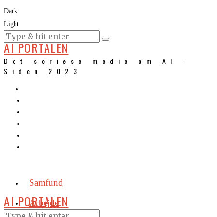
Dark
Light
KURSER
AI PORTALEN
Det seriøse medie om AI -
Siden 2023
Samfund
AI PORTALEN
Arbejde