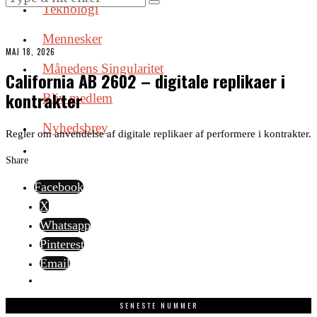
Teknologi
Mennesker
MAJ 18, 2026
Månedens Singularitet
California AB 2602 – digitale replikaer i
kontrakter
Bliv medlem
Nyhedsbrev
Regler om anvendelse af digitale replikaer af performere i kontrakter.
Share
Facebook
X
Whatsapp
Pinterest
Email
SENESTE NUMMER