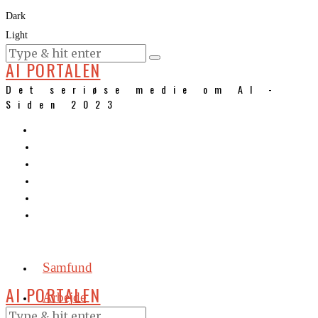
Dark
Light
KURSER
AI PORTALEN
Det seriøse medie om AI -
Siden 2023
Samfund
AI PORTALEN
Arbejde