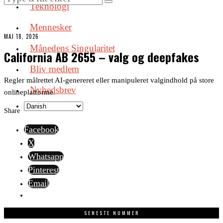
Teknologi
Mennesker
MAJ 18, 2026
Månedens Singularitet
California AB 2655 – valg og deepfakes
Bliv medlem
Regler målrettet AI-genereret eller manipuleret valgindhold på store
Nyhedsbrev
onlineplatforme.
Share
Facebook
X
Whatsapp
Pinterest
Email
SENESTE NUMMER