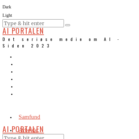
Dark
Light
KURSER
AI PORTALEN
Det seriøse medie om AI -
Siden 2023
Samfund
AI PORTALEN
Arbejde