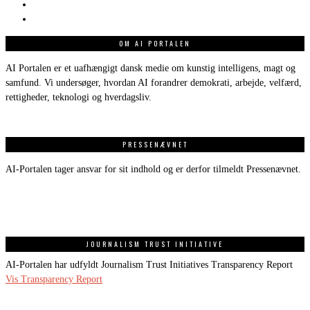
OM AI PORTALEN
AI Portalen er et uafhængigt dansk medie om kunstig intelligens, magt og
samfund. Vi undersøger, hvordan AI forandrer demokrati, arbejde, velfærd,
rettigheder, teknologi og hverdagsliv.
PRESSENÆVNET
AI-Portalen tager ansvar for sit indhold og er derfor tilmeldt Pressenævnet.
JOURNALISM TRUST INITIATIVE
AI-Portalen har udfyldt Journalism Trust Initiatives Transparency Report
Vis Transparency Report