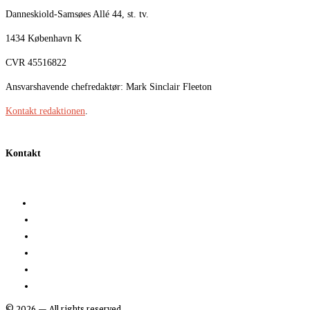
Danneskiold-Samsøes Allé 44, st. tv.
1434 København K
CVR 45516822
Ansvarshavende chefredaktør: Mark Sinclair Fleeton
Kontakt redaktionen
.
Kontakt
©
2026
— All rights reserved.