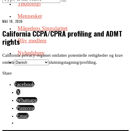
Teknologi
Mennesker
MAJ 18, 2026
Månedens Singularitet
California CCPA/CPRA profiling and ADMT
rights
Bliv medlem
Nyhedsbrev
California privacy-regimet omfatter potentielle rettigheder og krav
omkring automatiseret beslutningstagning/profiling.
Share
Facebook
X
Whatsapp
Pinterest
Email