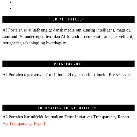
OM AI PORTALEN
AI Portalen er et uafhængigt dansk medie om kunstig intelligens, magt og
samfund. Vi undersøger, hvordan AI forandrer demokrati, arbejde, velfærd,
rettigheder, teknologi og hverdagsliv.
PRESSENÆVNET
AI-Portalen tager ansvar for sit indhold og er derfor tilmeldt Pressenævnet.
JOURNALISM TRUST INITIATIVE
AI-Portalen har udfyldt Journalism Trust Initiatives Transparency Report
Vis Transparency Report