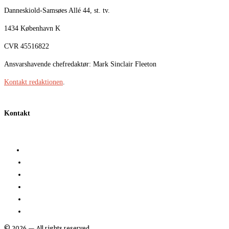
Danneskiold-Samsøes Allé 44, st. tv.
1434 København K
CVR 45516822
Ansvarshavende chefredaktør: Mark Sinclair Fleeton
Kontakt redaktionen
.
Kontakt
©
2026
— All rights reserved.