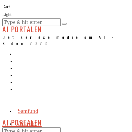
Dark
Light
KURSER
AI PORTALEN
Det seriøse medie om AI -
Siden 2023
Samfund
AI PORTALEN
Arbejde