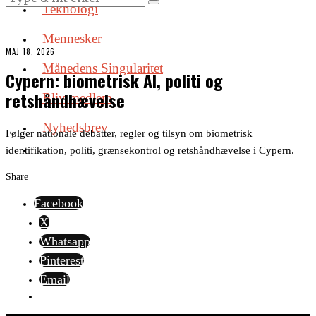
Teknologi
Mennesker
MAJ 18, 2026
Månedens Singularitet
Cypern: biometrisk AI, politi og
retshåndhævelse
Bliv medlem
Nyhedsbrev
Følger nationale debatter, regler og tilsyn om biometrisk
identifikation, politi, grænsekontrol og retshåndhævelse i Cypern.
Share
Facebook
X
Whatsapp
Pinterest
Email