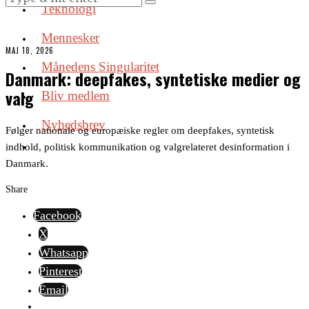
Teknologi
Mennesker
MAJ 18, 2026
Månedens Singularitet
Danmark: deepfakes, syntetiske medier og
valg
Bliv medlem
Nyhedsbrev
Følger nationale og europæiske regler om deepfakes, syntetisk
indhold, politisk kommunikation og valgrelateret desinformation i
Danmark.
Share
Facebook
X
Whatsapp
Pinterest
Email