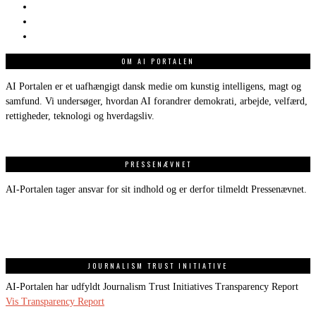
OM AI PORTALEN
AI Portalen er et uafhængigt dansk medie om kunstig intelligens, magt og
samfund. Vi undersøger, hvordan AI forandrer demokrati, arbejde, velfærd,
rettigheder, teknologi og hverdagsliv.
PRESSENÆVNET
AI-Portalen tager ansvar for sit indhold og er derfor tilmeldt Pressenævnet.
JOURNALISM TRUST INITIATIVE
AI-Portalen har udfyldt Journalism Trust Initiatives Transparency Report
Vis Transparency Report