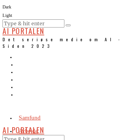
Dark
Light
KURSER
AI PORTALEN
Det seriøse medie om AI -
Siden 2023
Samfund
AI PORTALEN
Arbejde